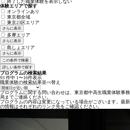
終了した職業体験を表示しない
体験エリアで探す
オンラインあり
東京都全域
東京23区エリア
さらに表示
多摩エリア
さらに表示
島しょエリア
さらに表示
詳しい条件で探す
プログラムの検索結果
93
件中
1〜16件表示
職業体験の検索結果
並べ替え
プログラムに関する問い合わせは、東京都中高生職業体験事務
局までご連絡ください。
プログラムの内容は変更になっている場合がございます。最新
の情報はそれぞれのリンク先をご確認ください。