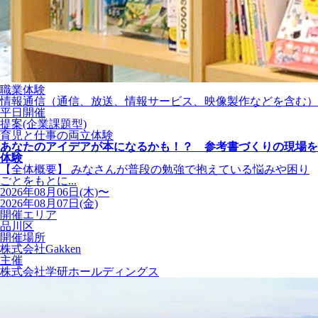
職業体験
情報通信（通信、放送、情報サービス、映像製作などを含む）
平日開催
提案(企業課題型)
育児と仕事の両立体験
あなたのアイデアが本になるかも！？ 参考書づくりの現場を
体験
【全体概要】 みなさんが普段の勉強で抱えている悩みや困り
ごとをもとに...
2026年08月06日(木)〜
2026年08月07日(金)
開催エリア
品川区
開催場所
株式会社Gakken
主催
株式会社学研ホールディングス