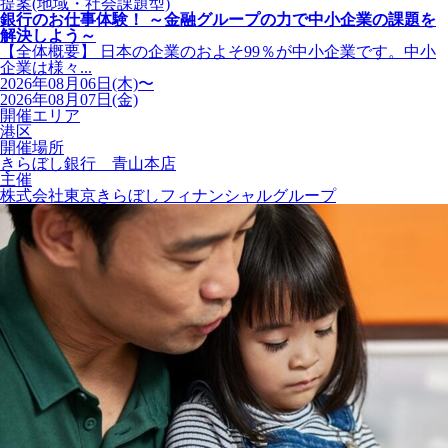
提案(地域・社会課題型)
銀行のお仕事体験！ ～金融グループの力で中小企業の課題を
解決しよう～
【全体概要】 日本の企業のおよそ99％が中小企業です。中小
企業は様々...
2026年08月06日(木)〜
2026年08月07日(金)
開催エリア
港区
開催場所
きらぼし銀行 青山本店
主催
株式会社東京きらぼしフィナンシャルグループ