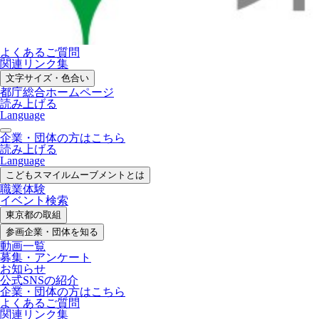
よくあるご質問
関連リンク集
文字サイズ・色合い
都庁総合ホームページ
読み上げる
Language
企業・団体の方はこちら
読み上げる
Language
こどもスマイル
ムーブメントとは
職業体験
イベント検索
東京都の取組
参画企業・
団体を知る
動画一覧
募集・
アンケート
お知らせ
公式SNS
の紹介
企業・団体の方
はこちら
よくあるご質問
関連リンク集