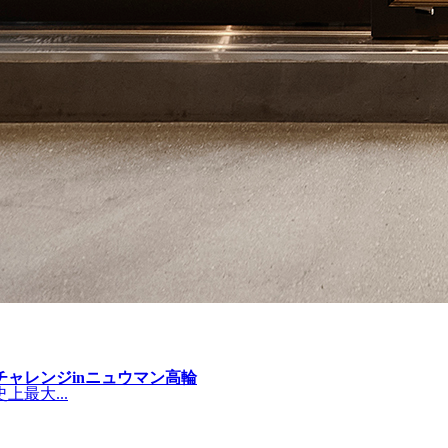
チャレンジinニュウマン高輪
最大...