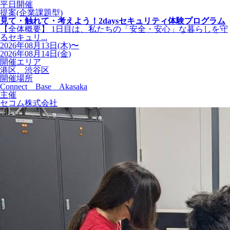
平日開催
提案(企業課題型)
見て・触れて・考えよう！2daysセキュリティ体験プログラム
【全体概要】 1日目は、私たちの「安全・安心」な暮らしを守
るセキュリ...
2026年08月13日(木)〜
2026年08月14日(金)
開催エリア
港区、渋谷区
開催場所
Connect Base Akasaka
主催
セコム株式会社