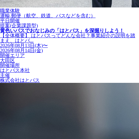
職業体験
運輸,郵便（航空、鉄道、バスなどを含む）
平日開催
提案(企業課題型)
黄色いバスでおなじみの「はとバス」を深掘りしよう！
【全体概要】 はとバスってどんな会社？事業紹介の説明を踏
まえ、はとバ...
2026年08月13日(木)〜
2026年08月14日(金)
開催エリア
大田区
開催場所
はとバス本社
主催
株式会社はとバス