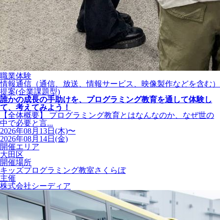
職業体験
情報通信（通信、放送、情報サービス、映像製作などを含む）
提案(企業課題型)
誰かの成長の手助けを、プログラミング教育を通して体験し
て、考えてみよう！
【全体概要】 プログラミング教育とはなんなのか、なぜ世の
中で必要と言...
2026年08月13日(木)〜
2026年08月14日(金)
開催エリア
大田区
開催場所
キッズプログラミング教室さくらぼ
主催
株式会社シーディア