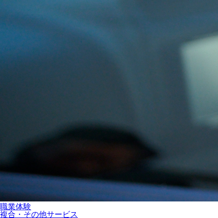
職業体験
複合・その他サービス