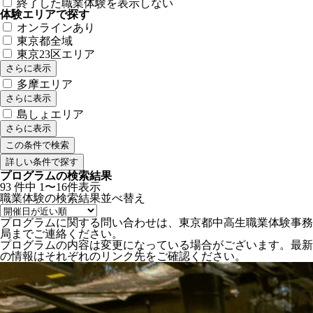
終了した職業体験を表示しない
体験エリアで探す
オンラインあり
東京都全域
東京23区エリア
さらに表示
多摩エリア
さらに表示
島しょエリア
さらに表示
詳しい条件で探す
プログラムの検索結果
93
件中
1〜16件表示
職業体験の検索結果
並べ替え
プログラムに関する問い合わせは、東京都中高生職業体験事務
局までご連絡ください。
プログラムの内容は変更になっている場合がございます。最新
の情報はそれぞれのリンク先をご確認ください。