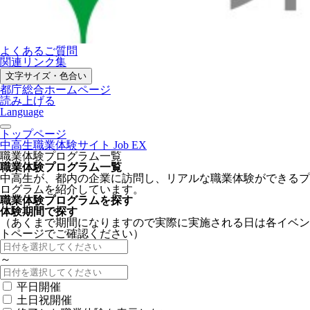
よくあるご質問
関連リンク集
文字サイズ・色合い
都庁総合ホームページ
読み上げる
Language
トップページ
中高生職業体験サイト Job EX
職業体験プログラム一覧
職業体験プログラム一覧
中高生が、都内の企業に訪問し、リアルな職業体験ができるプ
ログラムを紹介しています。
職業体験プログラムを探す
体験期間で探す
（あくまで期間になりますので実際に実施される日は各イベン
トページでご確認ください）
～
平日開催
土日祝開催