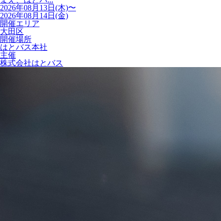
2026年08月13日(木)〜
2026年08月14日(金)
開催エリア
大田区
開催場所
はとバス本社
主催
株式会社はとバス