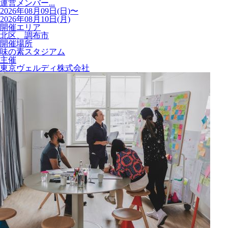
運営メンバー...
2026年08月09日(日)〜
2026年08月10日(月)
開催エリア
北区、調布市
開催場所
味の素スタジアム
主催
東京ヴェルディ株式会社