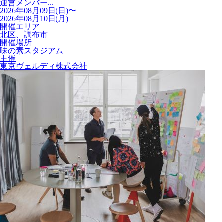
運営メンバー...
2026年08月09日(日)〜
2026年08月10日(月)
開催エリア
北区、調布市
開催場所
味の素スタジアム
主催
東京ヴェルディ株式会社