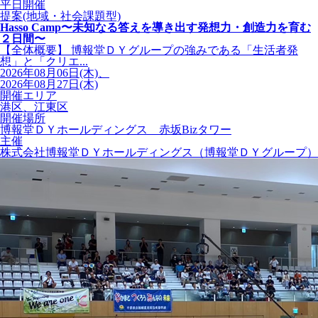
平日開催
提案(地域・社会課題型)
Hasso Camp〜未知なる答えを導き出す発想力・創造力を育む
２日間〜
【全体概要】 博報堂ＤＹグループの強みである「生活者発
想」と「クリエ...
2026年08月06日(木)、
2026年08月27日(木)
開催エリア
港区、江東区
開催場所
博報堂ＤＹホールディングス 赤坂Bizタワー
主催
株式会社博報堂ＤＹホールディングス（博報堂ＤＹグループ）