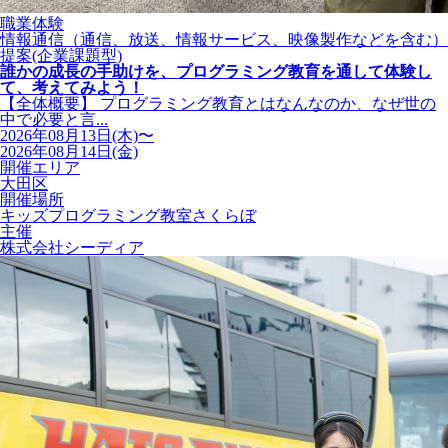
職業体験
情報通信（通信、放送、情報サービス、映像製作などを含む）
提案(企業課題型)
誰かの成長の手助けを、プログラミング教育を通して体験し
て、考えてみよう！
【全体概要】 プログラミング教育とはなんなのか、なぜ世の
中で必要と言...
2026年08月13日(木)〜
2026年08月14日(金)
開催エリア
大田区
開催場所
キッズプログラミング教室さくらぼ
主催
株式会社シーディア