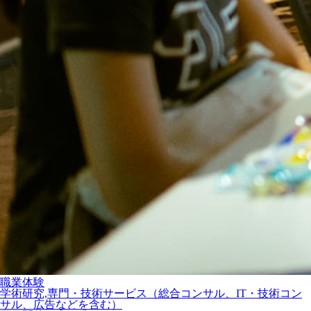
職業体験
学術研究,専門・技術サービス（総合コンサル、IT・技術コン
サル、広告などを含む）