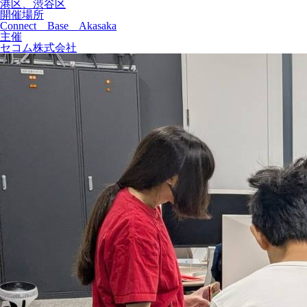
港区、渋谷区
開催場所
Connect Base Akasaka
主催
セコム株式会社