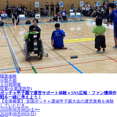
職業体験
分類不能
土日祝開催
提案(企業課題型)
ボッチャ甲子園で運営サポート体験＋SNS広報・ファン獲得作
戦を一緒に考えよう！
【全体概要】 全国ボッチャ選抜甲子園大会の運営業務を体験
していただき...
2026年08月08日(土)〜
2026年08月09日(日)