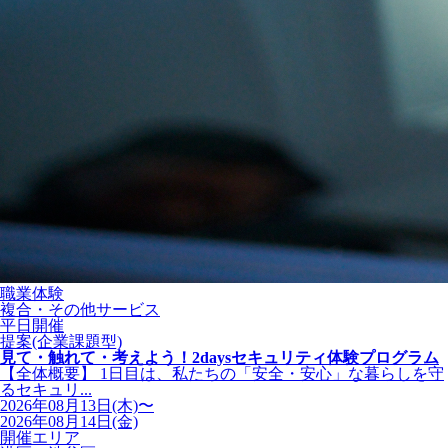
職業体験
複合・その他サービス
平日開催
提案(企業課題型)
見て・触れて・考えよう！2daysセキュリティ体験プログラム
【全体概要】 1日目は、私たちの「安全・安心」な暮らしを守
るセキュリ...
2026年08月13日(木)〜
2026年08月14日(金)
開催エリア