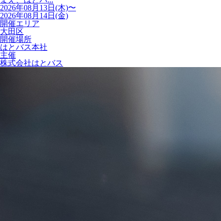
2026年08月13日(木)〜
2026年08月14日(金)
開催エリア
大田区
開催場所
はとバス本社
主催
株式会社はとバス