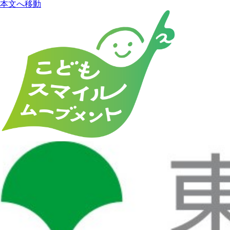
本文へ移動