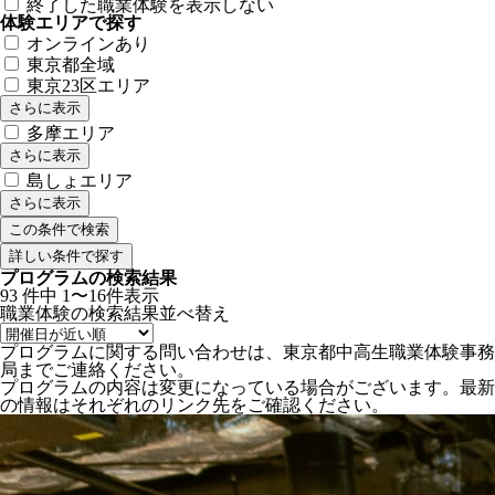
終了した職業体験を表示しない
体験エリアで探す
オンラインあり
東京都全域
東京23区エリア
さらに表示
多摩エリア
さらに表示
島しょエリア
さらに表示
詳しい条件で探す
プログラムの検索結果
93
件中
1〜16件表示
職業体験の検索結果
並べ替え
プログラムに関する問い合わせは、東京都中高生職業体験事務
局までご連絡ください。
プログラムの内容は変更になっている場合がございます。最新
の情報はそれぞれのリンク先をご確認ください。