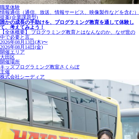
職業体験
情報通信（通信、放送、情報サービス、映像製作などを含む）
提案(企業課題型)
誰かの成長の手助けを、プログラミング教育を通して体験し
て、考えてみよう！
【全体概要】 プログラミング教育とはなんなのか、なぜ世の
中で必要と言...
2026年08月13日(木)〜
2026年08月14日(金)
開催エリア
大田区
開催場所
キッズプログラミング教室さくらぼ
主催
株式会社シーディア