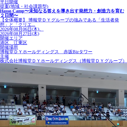
平日開催
提案(地域・社会課題型)
Hasso Camp〜未知なる答えを導き出す発想力・創造力を育む
２日間〜
【全体概要】 博報堂ＤＹグループの強みである「生活者発
想」と「クリエ...
2026年08月06日(木)、
2026年08月27日(木)
開催エリア
港区、江東区
開催場所
博報堂ＤＹホールディングス 赤坂Bizタワー
主催
株式会社博報堂ＤＹホールディングス（博報堂ＤＹグループ）