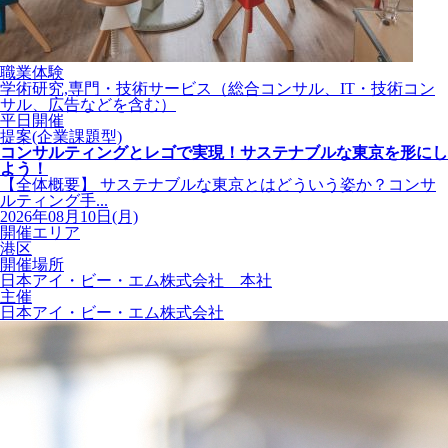
職業体験
学術研究,専門・技術サービス（総合コンサル、IT・技術コン
サル、広告などを含む）
平日開催
提案(企業課題型)
コンサルティングとレゴで実現！サステナブルな東京を形にし
よう！
【全体概要】 サステナブルな東京とはどういう姿か？コンサ
ルティング手...
2026年08月10日(月)
開催エリア
港区
開催場所
日本アイ・ビー・エム株式会社 本社
主催
日本アイ・ビー・エム株式会社