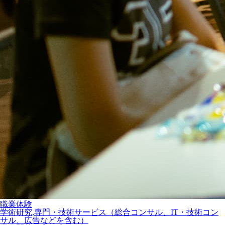
職業体験
学術研究,専門・技術サービス（総合コンサル、IT・技術コン
サル、広告などを含む）