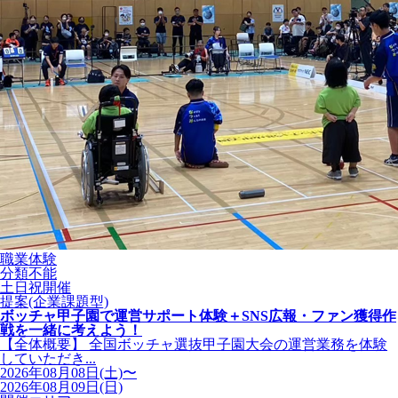
職業体験
分類不能
土日祝開催
提案(企業課題型)
ボッチャ甲子園で運営サポート体験＋SNS広報・ファン獲得作
戦を一緒に考えよう！
【全体概要】 全国ボッチャ選抜甲子園大会の運営業務を体験
していただき...
2026年08月08日(土)〜
2026年08月09日(日)