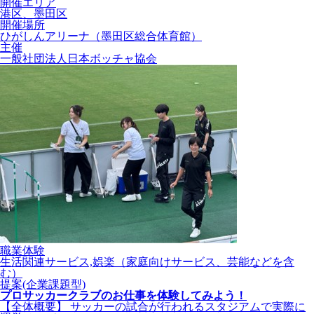
開催エリア
港区、墨田区
開催場所
ひがしんアリーナ（墨田区総合体育館）
主催
一般社団法人日本ボッチャ協会
職業体験
生活関連サービス,娯楽（家庭向けサービス、芸能などを含
む）
提案(企業課題型)
プロサッカークラブのお仕事を体験してみよう！
【全体概要】 サッカーの試合が行われるスタジアムで実際に