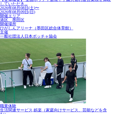
していただき...
2026年08月08日(土)〜
2026年08月09日(日)
開催エリア
港区、墨田区
開催場所
ひがしんアリーナ（墨田区総合体育館）
主催
一般社団法人日本ボッチャ協会
職業体験
生活関連サービス,娯楽（家庭向けサービス、芸能などを含