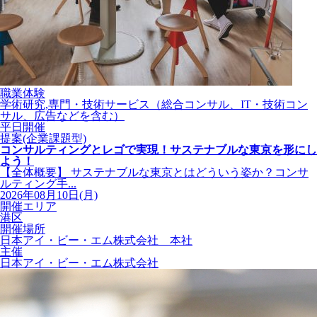
職業体験
学術研究,専門・技術サービス（総合コンサル、IT・技術コン
サル、広告などを含む）
平日開催
提案(企業課題型)
コンサルティングとレゴで実現！サステナブルな東京を形にし
よう！
【全体概要】 サステナブルな東京とはどういう姿か？コンサ
ルティング手...
2026年08月10日(月)
開催エリア
港区
開催場所
日本アイ・ビー・エム株式会社 本社
主催
日本アイ・ビー・エム株式会社