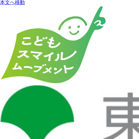
本文へ移動