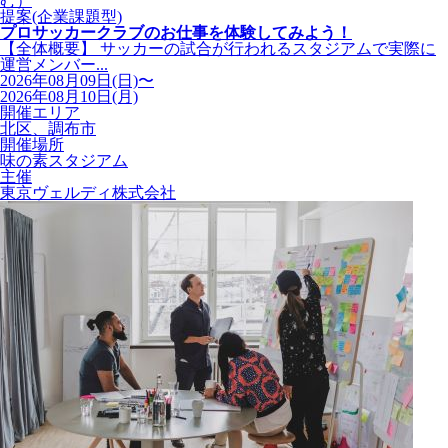
む）
提案(企業課題型)
プロサッカークラブのお仕事を体験してみよう！
【全体概要】 サッカーの試合が行われるスタジアムで実際に
運営メンバー...
2026年08月09日(日)〜
2026年08月10日(月)
開催エリア
北区、調布市
開催場所
味の素スタジアム
主催
東京ヴェルディ株式会社