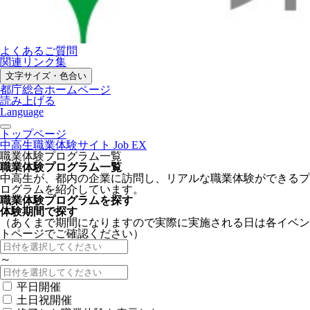
よくあるご質問
関連リンク集
文字サイズ・色合い
都庁総合ホームページ
読み上げる
Language
トップページ
中高生職業体験サイト Job EX
職業体験プログラム一覧
職業体験プログラム一覧
中高生が、都内の企業に訪問し、リアルな職業体験ができるプ
ログラムを紹介しています。
職業体験プログラムを探す
体験期間で探す
（あくまで期間になりますので実際に実施される日は各イベン
トページでご確認ください）
～
平日開催
土日祝開催