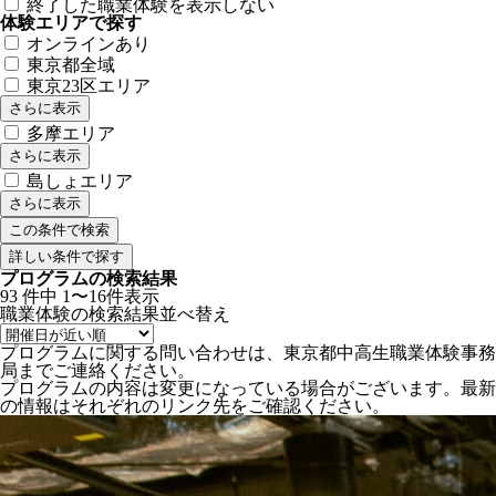
終了した職業体験を表示しない
体験エリアで探す
オンラインあり
東京都全域
東京23区エリア
さらに表示
多摩エリア
さらに表示
島しょエリア
さらに表示
詳しい条件で探す
プログラムの検索結果
93
件中
1〜16件表示
職業体験の検索結果
並べ替え
プログラムに関する問い合わせは、東京都中高生職業体験事務
局までご連絡ください。
プログラムの内容は変更になっている場合がございます。最新
の情報はそれぞれのリンク先をご確認ください。