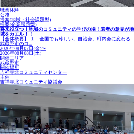
職業体験
公務
提案(地域・社会課題型)
提案(企業課題型)
将来役立つ！地域のコミュニティの学びの場！若者の意見が地
域をカエル！！
【全体概要】 １．全国でも珍しい、自治会、町内会に変わる
武蔵野市のコ...
2026年08月07日(金)〜
2026年08月08日(土)
開催エリア
武蔵野市
開催場所
吉祥寺北コミュニティセンター
主催
吉祥寺北コミュニティ協議会