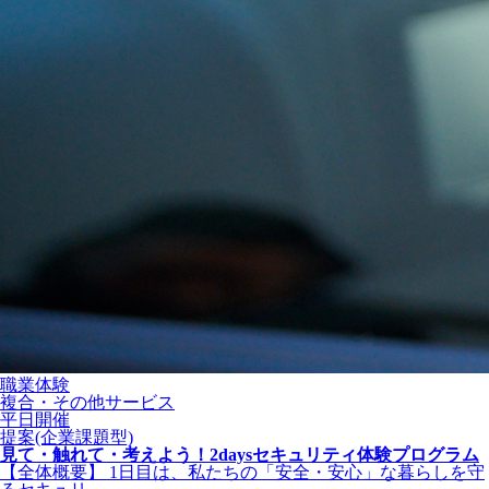
職業体験
複合・その他サービス
平日開催
提案(企業課題型)
見て・触れて・考えよう！2daysセキュリティ体験プログラム
【全体概要】 1日目は、私たちの「安全・安心」な暮らしを守