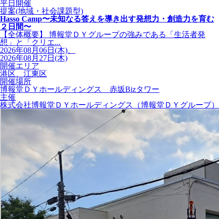
平日開催
提案(地域・社会課題型)
Hasso Camp〜未知なる答えを導き出す発想力・創造力を育む
２日間〜
【全体概要】 博報堂ＤＹグループの強みである「生活者発
想」と「クリエ...
2026年08月06日(木)、
2026年08月27日(木)
開催エリア
港区、江東区
開催場所
博報堂ＤＹホールディングス 赤坂Bizタワー
主催
株式会社博報堂ＤＹホールディングス（博報堂ＤＹグループ）