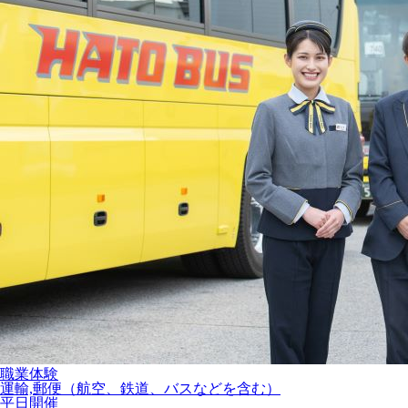
職業体験
運輸,郵便（航空、鉄道、バスなどを含む）
平日開催