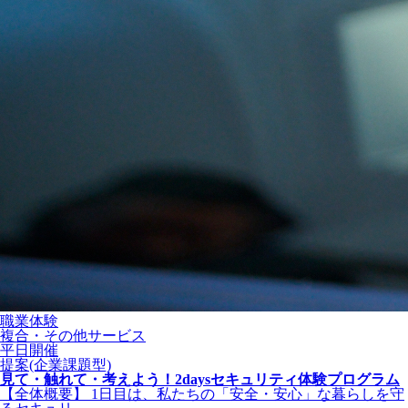
職業体験
複合・その他サービス
平日開催
提案(企業課題型)
見て・触れて・考えよう！2daysセキュリティ体験プログラム
【全体概要】 1日目は、私たちの「安全・安心」な暮らしを守