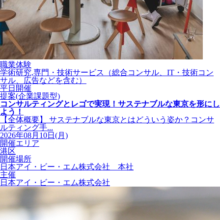
職業体験
学術研究,専門・技術サービス（総合コンサル、IT・技術コン
サル、広告などを含む）
平日開催
提案(企業課題型)
コンサルティングとレゴで実現！サステナブルな東京を形にし
よう！
【全体概要】 サステナブルな東京とはどういう姿か？コンサ
ルティング手...
2026年08月10日(月)
開催エリア
港区
開催場所
日本アイ・ビー・エム株式会社 本社
主催
日本アイ・ビー・エム株式会社