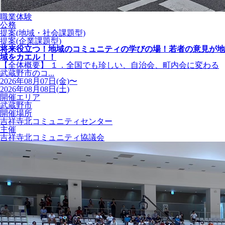
職業体験
公務
提案(地域・社会課題型)
提案(企業課題型)
将来役立つ！地域のコミュニティの学びの場！若者の意見が地
域をカエル！！
【全体概要】 １．全国でも珍しい、自治会、町内会に変わる
武蔵野市のコ...
2026年08月07日(金)〜
2026年08月08日(土)
開催エリア
武蔵野市
開催場所
吉祥寺北コミュニティセンター
主催
吉祥寺北コミュニティ協議会