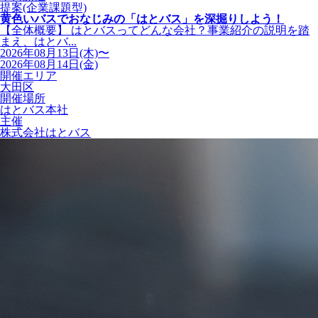
提案(企業課題型)
黄色いバスでおなじみの「はとバス」を深掘りしよう！
【全体概要】 はとバスってどんな会社？事業紹介の説明を踏
まえ、はとバ...
2026年08月13日(木)〜
2026年08月14日(金)
開催エリア
大田区
開催場所
はとバス本社
主催
株式会社はとバス