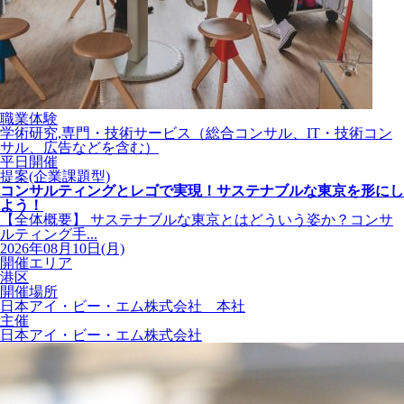
職業体験
学術研究,専門・技術サービス（総合コンサル、IT・技術コン
サル、広告などを含む）
平日開催
提案(企業課題型)
コンサルティングとレゴで実現！サステナブルな東京を形にし
よう！
【全体概要】 サステナブルな東京とはどういう姿か？コンサ
ルティング手...
2026年08月10日(月)
開催エリア
港区
開催場所
日本アイ・ビー・エム株式会社 本社
主催
日本アイ・ビー・エム株式会社