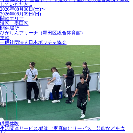
していただき...
2026年08月08日(土)〜
2026年08月09日(日)
開催エリア
港区、墨田区
開催場所
ひがしんアリーナ（墨田区総合体育館）
主催
一般社団法人日本ボッチャ協会
職業体験
生活関連サービス,娯楽（家庭向けサービス、芸能などを含