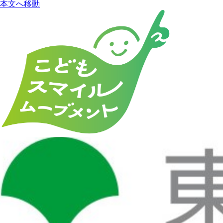
本文へ移動