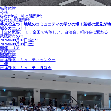
職業体験
公務
提案(地域・社会課題型)
提案(企業課題型)
将来役立つ！地域のコミュニティの学びの場！若者の意見が地
域をカエル！！
【全体概要】 １．全国でも珍しい、自治会、町内会に変わる
武蔵野市のコ...
2026年08月07日(金)〜
2026年08月08日(土)
開催エリア
武蔵野市
開催場所
吉祥寺北コミュニティセンター
主催
吉祥寺北コミュニティ協議会