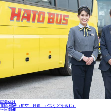
職業体験
運輸,郵便（航空、鉄道、バスなどを含む）
平日開催