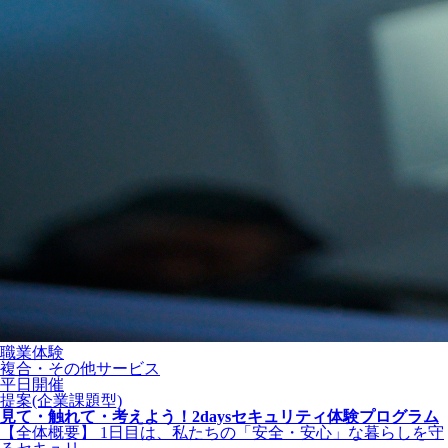
職業体験
複合・その他サービス
平日開催
提案(企業課題型)
見て・触れて・考えよう！2daysセキュリティ体験プログラム
【全体概要】 1日目は、私たちの「安全・安心」な暮らしを守