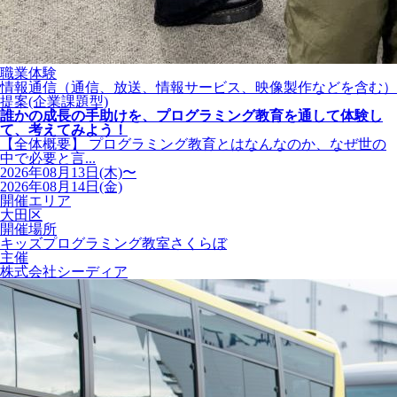
職業体験
情報通信（通信、放送、情報サービス、映像製作などを含む）
提案(企業課題型)
誰かの成長の手助けを、プログラミング教育を通して体験し
て、考えてみよう！
【全体概要】 プログラミング教育とはなんなのか、なぜ世の
中で必要と言...
2026年08月13日(木)〜
2026年08月14日(金)
開催エリア
大田区
開催場所
キッズプログラミング教室さくらぼ
主催
株式会社シーディア