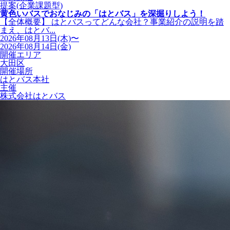
提案(企業課題型)
黄色いバスでおなじみの「はとバス」を深掘りしよう！
【全体概要】 はとバスってどんな会社？事業紹介の説明を踏
まえ、はとバ...
2026年08月13日(木)〜
2026年08月14日(金)
開催エリア
大田区
開催場所
はとバス本社
主催
株式会社はとバス