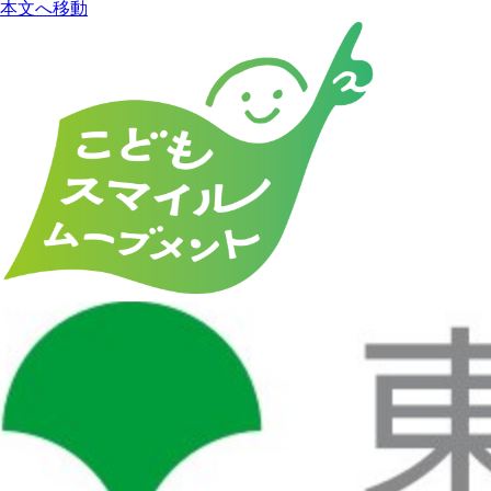
本文へ移動