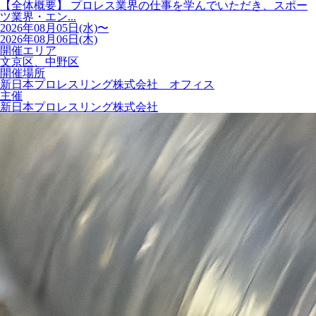
【全体概要】 プロレス業界の仕事を学んでいただき、スポー
ツ業界・エン...
2026年08月05日(水)〜
2026年08月06日(木)
開催エリア
文京区、中野区
開催場所
新日本プロレスリング株式会社 オフィス
主催
新日本プロレスリング株式会社