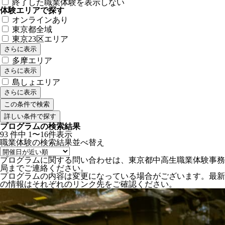
終了した職業体験を表示しない
体験エリアで探す
オンラインあり
東京都全域
東京23区エリア
さらに表示
多摩エリア
さらに表示
島しょエリア
さらに表示
詳しい条件で探す
プログラムの検索結果
93
件中
1〜16件表示
職業体験の検索結果
並べ替え
プログラムに関する問い合わせは、東京都中高生職業体験事務
局までご連絡ください。
プログラムの内容は変更になっている場合がございます。最新
の情報はそれぞれのリンク先をご確認ください。