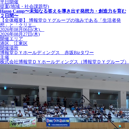
平日開催
提案(地域・社会課題型)
Hasso Camp〜未知なる答えを導き出す発想力・創造力を育む
２日間〜
【全体概要】 博報堂ＤＹグループの強みである「生活者発
想」と「クリエ...
2026年08月06日(木)、
2026年08月27日(木)
開催エリア
港区、江東区
開催場所
博報堂ＤＹホールディングス 赤坂Bizタワー
主催
株式会社博報堂ＤＹホールディングス（博報堂ＤＹグループ）