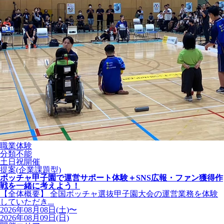
職業体験
分類不能
土日祝開催
提案(企業課題型)
ボッチャ甲子園で運営サポート体験＋SNS広報・ファン獲得作
戦を一緒に考えよう！
【全体概要】 全国ボッチャ選抜甲子園大会の運営業務を体験
していただき...
2026年08月08日(土)〜
2026年08月09日(日)