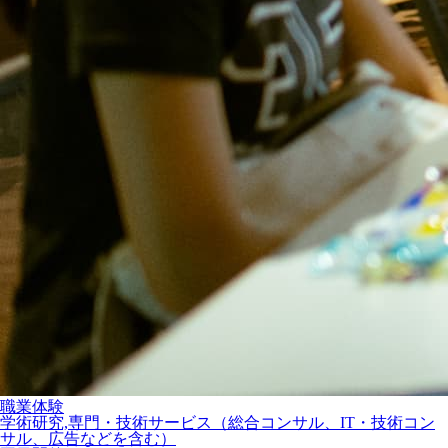
職業体験
学術研究,専門・技術サービス（総合コンサル、IT・技術コン
サル、広告などを含む）