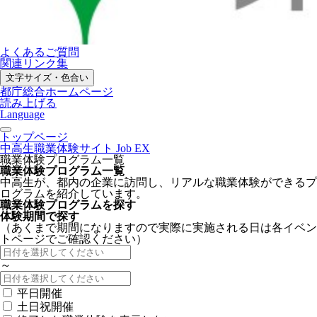
よくあるご質問
関連リンク集
文字サイズ・色合い
都庁総合ホームページ
読み上げる
Language
トップページ
中高生職業体験サイト Job EX
職業体験プログラム一覧
職業体験プログラム一覧
中高生が、都内の企業に訪問し、リアルな職業体験ができるプ
ログラムを紹介しています。
職業体験プログラムを探す
体験期間で探す
（あくまで期間になりますので実際に実施される日は各イベン
トページでご確認ください）
～
平日開催
土日祝開催