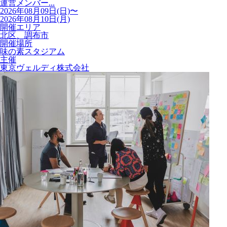
運営メンバー...
2026年08月09日(日)〜
2026年08月10日(月)
開催エリア
北区、調布市
開催場所
味の素スタジアム
主催
東京ヴェルディ株式会社