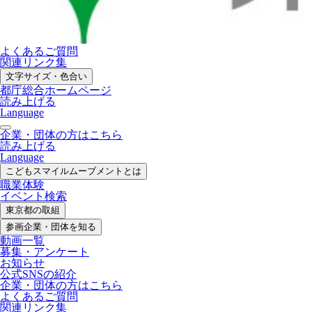
よくあるご質問
関連リンク集
文字サイズ・色合い
都庁総合ホームページ
読み上げる
Language
企業・団体の方はこちら
読み上げる
Language
こどもスマイル
ムーブメントとは
職業体験
イベント検索
東京都の取組
参画企業・
団体を知る
動画一覧
募集・
アンケート
お知らせ
公式SNS
の紹介
企業・団体の方
はこちら
よくあるご質問
関連リンク集