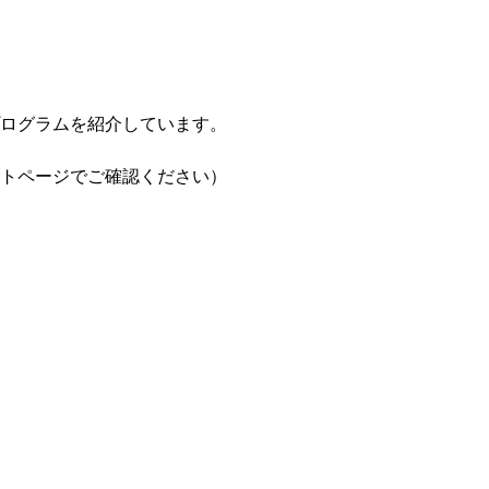
ログラムを紹介しています。
トページでご確認ください）