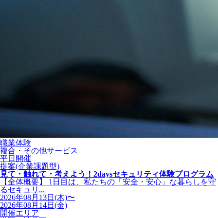
職業体験
複合・その他サービス
平日開催
提案(企業課題型)
見て・触れて・考えよう！2daysセキュリティ体験プログラム
【全体概要】 1日目は、私たちの「安全・安心」な暮らしを守
るセキュリ...
2026年08月13日(木)〜
2026年08月14日(金)
開催エリア