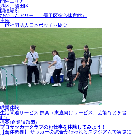
開催エリア
港区、墨田区
開催場所
ひがしんアリーナ（墨田区総合体育館）
主催
一般社団法人日本ボッチャ協会
職業体験
生活関連サービス,娯楽（家庭向けサービス、芸能などを含
む）
提案(企業課題型)
プロサッカークラブのお仕事を体験してみよう！
【全体概要】 サッカーの試合が行われるスタジアムで実際に