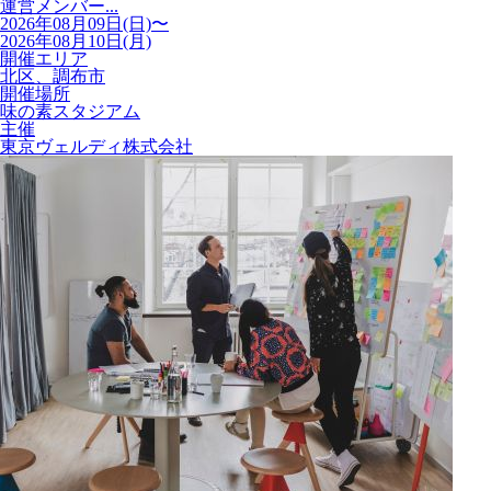
運営メンバー...
2026年08月09日(日)〜
2026年08月10日(月)
開催エリア
北区、調布市
開催場所
味の素スタジアム
主催
東京ヴェルディ株式会社