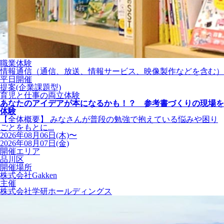
職業体験
情報通信（通信、放送、情報サービス、映像製作などを含む）
平日開催
提案(企業課題型)
育児と仕事の両立体験
あなたのアイデアが本になるかも！？ 参考書づくりの現場を
体験
【全体概要】 みなさんが普段の勉強で抱えている悩みや困り
ごとをもとに...
2026年08月06日(木)〜
2026年08月07日(金)
開催エリア
品川区
開催場所
株式会社Gakken
主催
株式会社学研ホールディングス