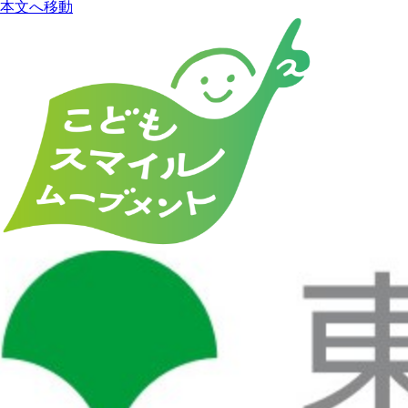
本文へ移動