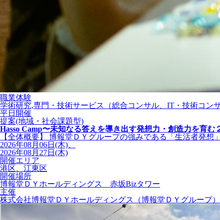
職業体験
学術研究,専門・技術サービス（総合コンサル、IT・技術コン
平日開催
提案(地域・社会課題型)
Hasso Camp〜未知なる答えを導き出す発想力・創造力を育む
【全体概要】 博報堂ＤＹグループの強みである「生活者発想」と
2026年08月06日(木)、
2026年08月27日(木)
開催エリア
港区、江東区
開催場所
博報堂ＤＹホールディングス 赤坂Bizタワー
主催
株式会社博報堂ＤＹホールディングス（博報堂ＤＹグループ）