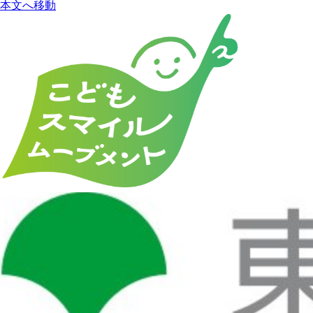
本文へ移動