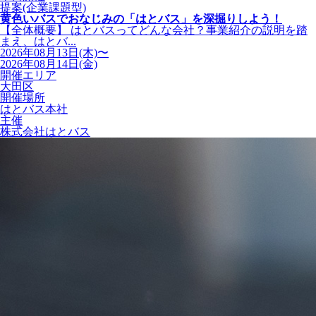
提案(企業課題型)
黄色いバスでおなじみの「はとバス」を深掘りしよう！
【全体概要】 はとバスってどんな会社？事業紹介の説明を踏
まえ、はとバ...
2026年08月13日(木)〜
2026年08月14日(金)
開催エリア
大田区
開催場所
はとバス本社
主催
株式会社はとバス