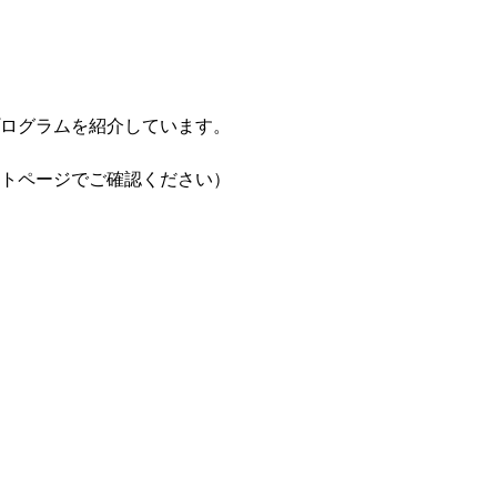
ログラムを紹介しています。
トページでご確認ください）