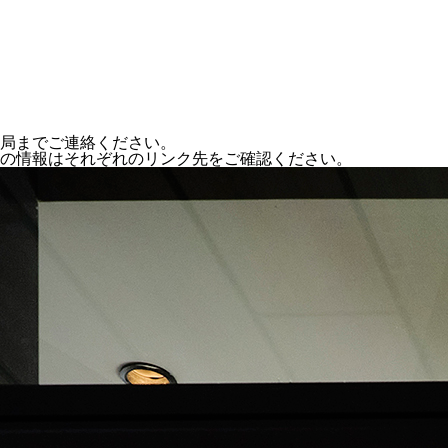
局までご連絡ください。
の情報はそれぞれのリンク先をご確認ください。