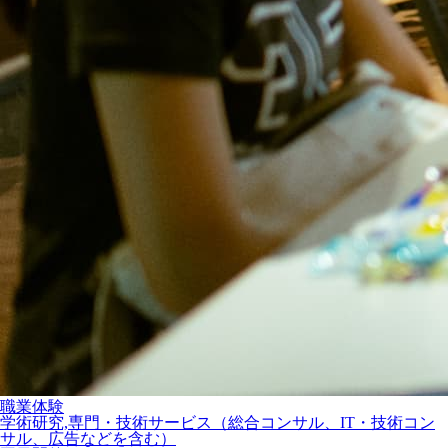
職業体験
学術研究,専門・技術サービス（総合コンサル、IT・技術コン
サル、広告などを含む）