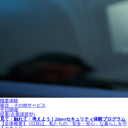
職業体験
複合・その他サービス
平日開催
提案(企業課題型)
見て・触れて・考えよう！2daysセキュリティ体験プログラム
【全体概要】 1日目は、私たちの「安全・安心」な暮らしを守