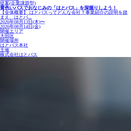
提案(企業課題型)
黄色いバスでおなじみの「はとバス」を深掘りしよう！
【全体概要】 はとバスってどんな会社？事業紹介の説明を踏
まえ、はとバ...
2026年08月13日(木)〜
2026年08月14日(金)
開催エリア
大田区
開催場所
はとバス本社
主催
株式会社はとバス