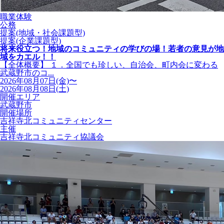
職業体験
公務
提案(地域・社会課題型)
提案(企業課題型)
将来役立つ！地域のコミュニティの学びの場！若者の意見が地
域をカエル！！
【全体概要】 １．全国でも珍しい、自治会、町内会に変わる
武蔵野市のコ...
2026年08月07日(金)〜
2026年08月08日(土)
開催エリア
武蔵野市
開催場所
吉祥寺北コミュニティセンター
主催
吉祥寺北コミュニティ協議会