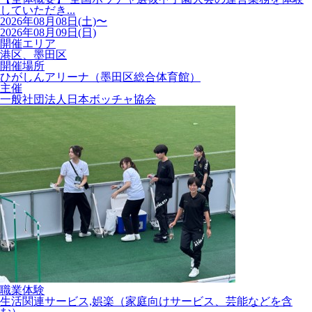
していただき...
2026年08月08日(土)〜
2026年08月09日(日)
開催エリア
港区、墨田区
開催場所
ひがしんアリーナ（墨田区総合体育館）
主催
一般社団法人日本ボッチャ協会
職業体験
生活関連サービス,娯楽（家庭向けサービス、芸能などを含