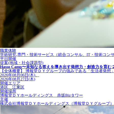
職業体験
学術研究,専門・技術サービス（総合コンサル、IT・技術コン
平日開催
提案(地域・社会課題型)
Hasso Camp〜未知なる答えを導き出す発想力・創造力を育む
【全体概要】 博報堂ＤＹグループの強みである「生活者発想」と
2026年08月06日(木)、
2026年08月27日(木)
開催エリア
港区、江東区
開催場所
博報堂ＤＹホールディングス 赤坂Bizタワー
主催
株式会社博報堂ＤＹホールディングス（博報堂ＤＹグループ）