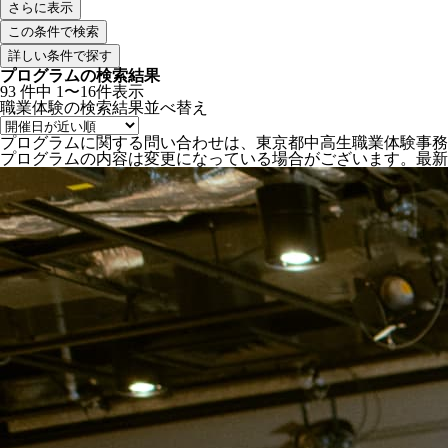
さらに表示
詳しい条件で探す
プログラムの検索結果
93
件中
1〜16件表示
職業体験の検索結果
並べ替え
プログラムに関する問い合わせは、東京都中高生職業体験事務
プログラムの内容は変更になっている場合がございます。最新