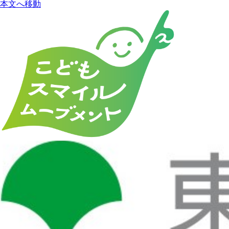
本文へ移動