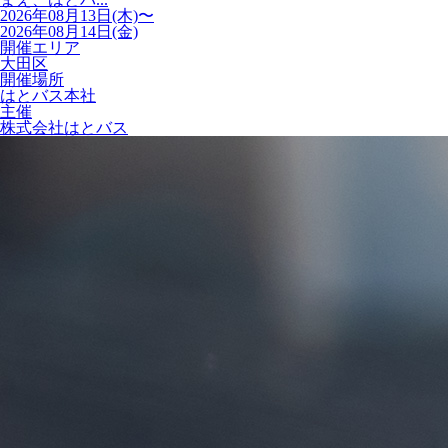
2026年08月13日(木)〜
2026年08月14日(金)
開催エリア
大田区
開催場所
はとバス本社
主催
株式会社はとバス