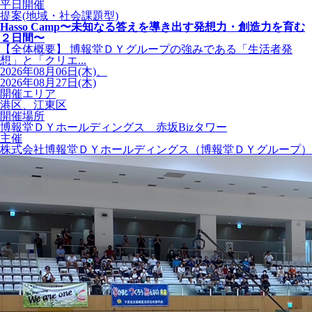
平日開催
提案(地域・社会課題型)
Hasso Camp〜未知なる答えを導き出す発想力・創造力を育む
２日間〜
【全体概要】 博報堂ＤＹグループの強みである「生活者発
想」と「クリエ...
2026年08月06日(木)、
2026年08月27日(木)
開催エリア
港区、江東区
開催場所
博報堂ＤＹホールディングス 赤坂Bizタワー
主催
株式会社博報堂ＤＹホールディングス（博報堂ＤＹグループ）