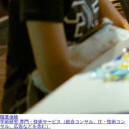
職業体験
学術研究,専門・技術サービス（総合コンサル、IT・技術コン
サル、広告などを含む）