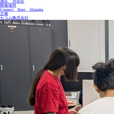
港区、渋谷区
開催場所
Connect Base Akasaka
主催
セコム株式会社