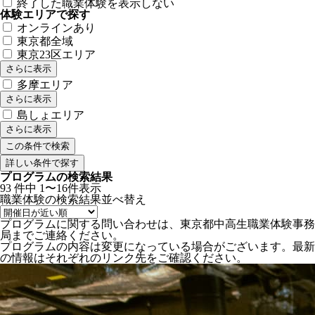
終了した職業体験を表示しない
体験エリアで探す
オンラインあり
東京都全域
東京23区エリア
さらに表示
多摩エリア
さらに表示
島しょエリア
さらに表示
詳しい条件で探す
プログラムの検索結果
93
件中
1〜16件表示
職業体験の検索結果
並べ替え
プログラムに関する問い合わせは、東京都中高生職業体験事務
局までご連絡ください。
プログラムの内容は変更になっている場合がございます。最新
の情報はそれぞれのリンク先をご確認ください。