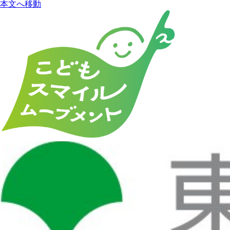
本文へ移動