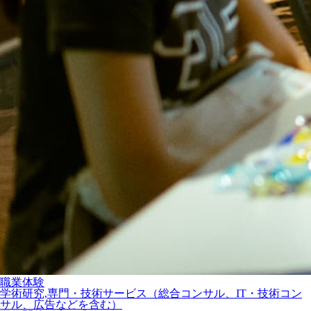
職業体験
学術研究,専門・技術サービス（総合コンサル、IT・技術コン
サル、広告などを含む）