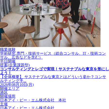
職業体験
学術研究,専門・技術サービス（総合コンサル、IT・技術コン
サル、広告などを含む）
平日開催
提案(企業課題型)
コンサルティングとレゴで実現！サステナブルな東京を形にし
よう！
【全体概要】 サステナブルな東京とはどういう姿か？コンサ
ルティング手...
2026年08月10日(月)
開催エリア
港区
開催場所
日本アイ・ビー・エム株式会社 本社
主催
日本アイ・ビー・エム株式会社