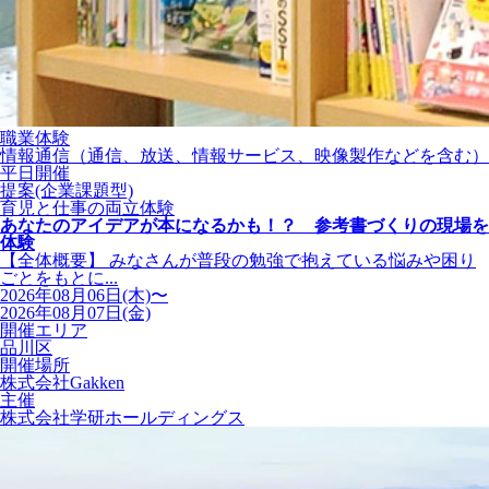
職業体験
情報通信（通信、放送、情報サービス、映像製作などを含む）
平日開催
提案(企業課題型)
育児と仕事の両立体験
あなたのアイデアが本になるかも！？ 参考書づくりの現場を
体験
【全体概要】 みなさんが普段の勉強で抱えている悩みや困り
ごとをもとに...
2026年08月06日(木)〜
2026年08月07日(金)
開催エリア
品川区
開催場所
株式会社Gakken
主催
株式会社学研ホールディングス