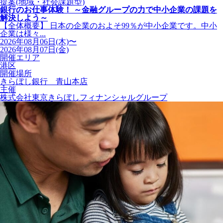
提案(地域・社会課題型)
銀行のお仕事体験！ ～金融グループの力で中小企業の課題を
解決しよう～
【全体概要】 日本の企業のおよそ99％が中小企業です。中小
企業は様々...
2026年08月06日(木)〜
2026年08月07日(金)
開催エリア
港区
開催場所
きらぼし銀行 青山本店
主催
株式会社東京きらぼしフィナンシャルグループ