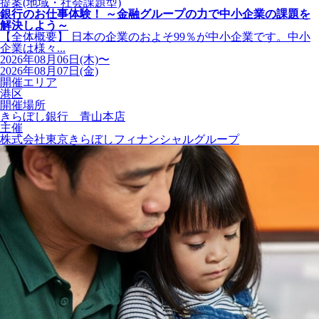
提案(地域・社会課題型)
銀行のお仕事体験！ ～金融グループの力で中小企業の課題を
解決しよう～
【全体概要】 日本の企業のおよそ99％が中小企業です。中小
企業は様々...
2026年08月06日(木)〜
2026年08月07日(金)
開催エリア
港区
開催場所
きらぼし銀行 青山本店
主催
株式会社東京きらぼしフィナンシャルグループ