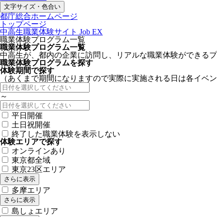
文字サイズ・色合い
都庁総合ホームページ
トップページ
中高生職業体験サイト Job EX
職業体験プログラム一覧
職業体験プログラム一覧
中高生が、都内の企業に訪問し、リアルな職業体験ができるプ
職業体験プログラムを探す
体験期間で探す
（あくまで期間になりますので実際に実施される日は各イベン
～
平日開催
土日祝開催
終了した職業体験を表示しない
体験エリアで探す
オンラインあり
東京都全域
東京23区エリア
さらに表示
多摩エリア
さらに表示
島しょエリア