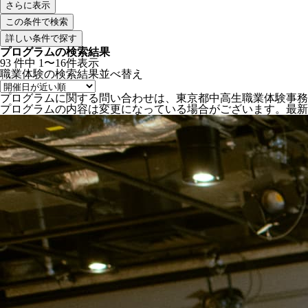
さらに表示
詳しい条件で探す
プログラムの検索結果
93
件中
1〜16件表示
職業体験の検索結果
並べ替え
プログラムに関する問い合わせは、東京都中高生職業体験事務
プログラムの内容は変更になっている場合がございます。最新