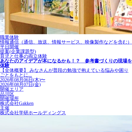
職業体験
情報通信（通信、放送、情報サービス、映像製作などを含む）
平日開催
提案(企業課題型)
育児と仕事の両立体験
あなたのアイデアが本になるかも！？ 参考書づくりの現場を
体験
【全体概要】 みなさんが普段の勉強で抱えている悩みや困り
ごとをもとに...
2026年08月06日(木)〜
2026年08月07日(金)
開催エリア
品川区
開催場所
株式会社Gakken
主催
株式会社学研ホールディングス