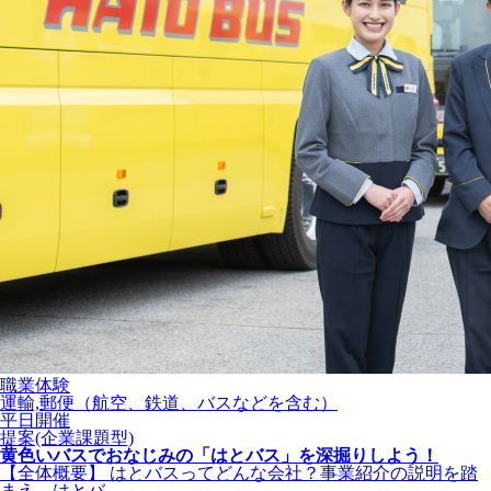
職業体験
運輸,郵便（航空、鉄道、バスなどを含む）
平日開催
提案(企業課題型)
黄色いバスでおなじみの「はとバス」を深掘りしよう！
【全体概要】 はとバスってどんな会社？事業紹介の説明を踏
まえ、はとバ...