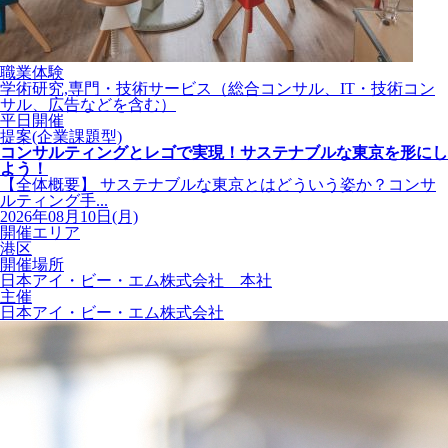
職業体験
学術研究,専門・技術サービス（総合コンサル、IT・技術コン
サル、広告などを含む）
平日開催
提案(企業課題型)
コンサルティングとレゴで実現！サステナブルな東京を形にし
よう！
【全体概要】 サステナブルな東京とはどういう姿か？コンサ
ルティング手...
2026年08月10日(月)
開催エリア
港区
開催場所
日本アイ・ビー・エム株式会社 本社
主催
日本アイ・ビー・エム株式会社