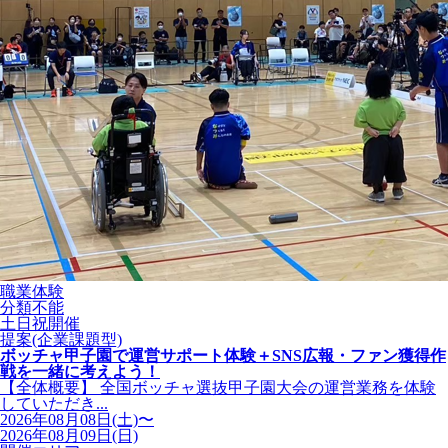
職業体験
分類不能
土日祝開催
提案(企業課題型)
ボッチャ甲子園で運営サポート体験＋SNS広報・ファン獲得作
戦を一緒に考えよう！
【全体概要】 全国ボッチャ選抜甲子園大会の運営業務を体験
していただき...
2026年08月08日(土)〜
2026年08月09日(日)