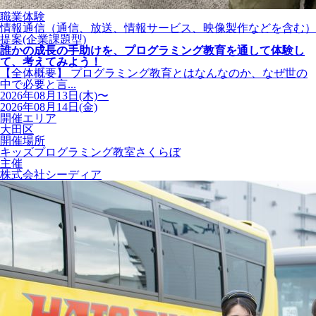
職業体験
情報通信（通信、放送、情報サービス、映像製作などを含む）
提案(企業課題型)
誰かの成長の手助けを、プログラミング教育を通して体験し
て、考えてみよう！
【全体概要】 プログラミング教育とはなんなのか、なぜ世の
中で必要と言...
2026年08月13日(木)〜
2026年08月14日(金)
開催エリア
大田区
開催場所
キッズプログラミング教室さくらぼ
主催
株式会社シーディア