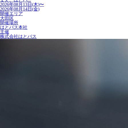
2026年08月13日(木)〜
2026年08月14日(金)
開催エリア
大田区
開催場所
はとバス本社
主催
株式会社はとバス