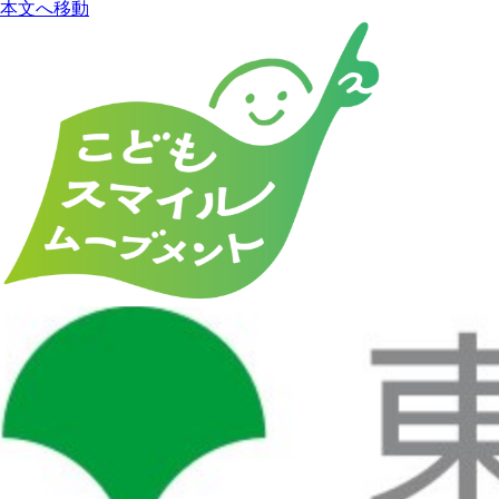
本文へ移動