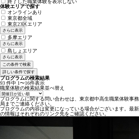
終了した職業体験を表示しない
体験エリアで探す
オンラインあり
東京都全域
東京23区エリア
さらに表示
多摩エリア
さらに表示
島しょエリア
さらに表示
詳しい条件で探す
プログラムの検索結果
93
件中
1〜16件表示
職業体験の検索結果
並べ替え
プログラムに関する問い合わせは、東京都中高生職業体験事務
局までご連絡ください。
プログラムの内容は変更になっている場合がございます。最新
の情報はそれぞれのリンク先をご確認ください。