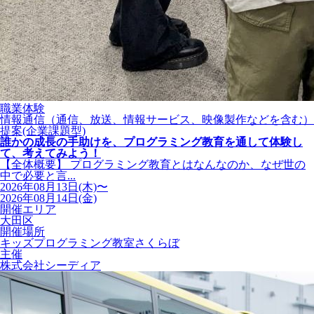
職業体験
情報通信（通信、放送、情報サービス、映像製作などを含む）
提案(企業課題型)
誰かの成長の手助けを、プログラミング教育を通して体験し
て、考えてみよう！
【全体概要】 プログラミング教育とはなんなのか、なぜ世の
中で必要と言...
2026年08月13日(木)〜
2026年08月14日(金)
開催エリア
大田区
開催場所
キッズプログラミング教室さくらぼ
主催
株式会社シーディア