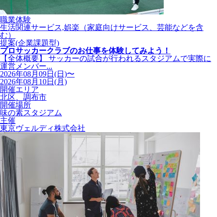
職業体験
生活関連サービス,娯楽（家庭向けサービス、芸能などを含
む）
提案(企業課題型)
プロサッカークラブのお仕事を体験してみよう！
【全体概要】 サッカーの試合が行われるスタジアムで実際に
運営メンバー...
2026年08月09日(日)〜
2026年08月10日(月)
開催エリア
北区、調布市
開催場所
味の素スタジアム
主催
東京ヴェルディ株式会社