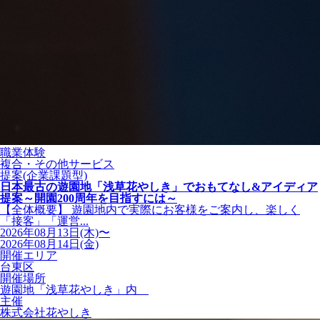
職業体験
複合・その他サービス
提案(企業課題型)
日本最古の遊園地「浅草花やしき」でおもてなし&アイディア
提案～開園200周年を目指すには～
【全体概要】 遊園地内で実際にお客様をご案内し、楽しく
「接客」「運営...
2026年08月13日(木)〜
2026年08月14日(金)
開催エリア
台東区
開催場所
遊園地「浅草花やしき」内
主催
株式会社花やしき