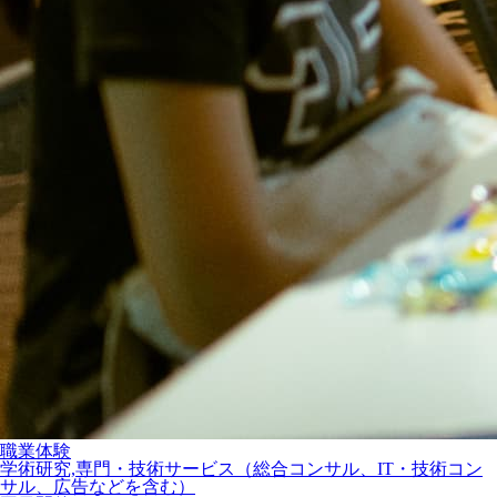
職業体験
学術研究,専門・技術サービス（総合コンサル、IT・技術コン
サル、広告などを含む）