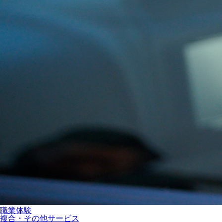
職業体験
複合・その他サービス