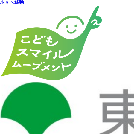
本文へ移動