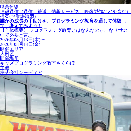
職業体験
情報通信（通信、放送、情報サービス、映像製作などを含む）
提案(企業課題型)
誰かの成長の手助けを、プログラミング教育を通して体験し
て、考えてみよう！
【全体概要】 プログラミング教育とはなんなのか、なぜ世の
中で必要と言...
2026年08月13日(木)〜
2026年08月14日(金)
開催エリア
大田区
開催場所
キッズプログラミング教室さくらぼ
主催
株式会社シーディア