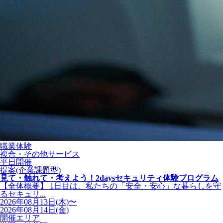
職業体験
複合・その他サービス
平日開催
提案(企業課題型)
見て・触れて・考えよう！2daysセキュリティ体験プログラム
【全体概要】 1日目は、私たちの「安全・安心」な暮らしを守
るセキュリ...
2026年08月13日(木)〜
2026年08月14日(金)
開催エリア