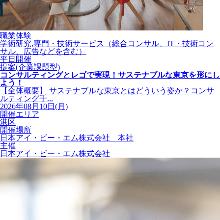
職業体験
学術研究,専門・技術サービス（総合コンサル、IT・技術コン
サル、広告などを含む）
平日開催
提案(企業課題型)
コンサルティングとレゴで実現！サステナブルな東京を形にし
よう！
【全体概要】 サステナブルな東京とはどういう姿か？コンサ
ルティング手...
2026年08月10日(月)
開催エリア
港区
開催場所
日本アイ・ビー・エム株式会社 本社
主催
日本アイ・ビー・エム株式会社