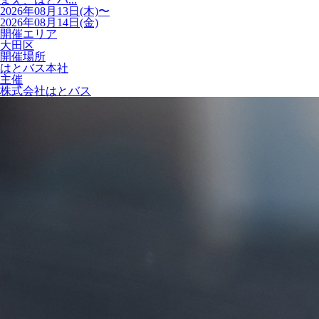
2026年08月13日(木)〜
2026年08月14日(金)
開催エリア
大田区
開催場所
はとバス本社
主催
株式会社はとバス