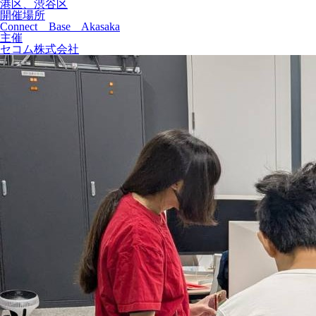
港区、渋谷区
開催場所
Connect Base Akasaka
主催
セコム株式会社