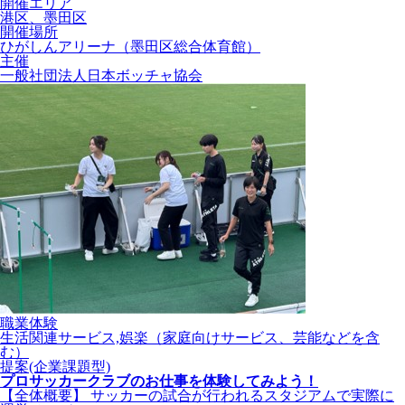
開催エリア
港区、墨田区
開催場所
ひがしんアリーナ（墨田区総合体育館）
主催
一般社団法人日本ボッチャ協会
職業体験
生活関連サービス,娯楽（家庭向けサービス、芸能などを含
む）
提案(企業課題型)
プロサッカークラブのお仕事を体験してみよう！
【全体概要】 サッカーの試合が行われるスタジアムで実際に