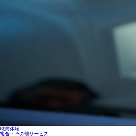
職業体験
複合・その他サービス