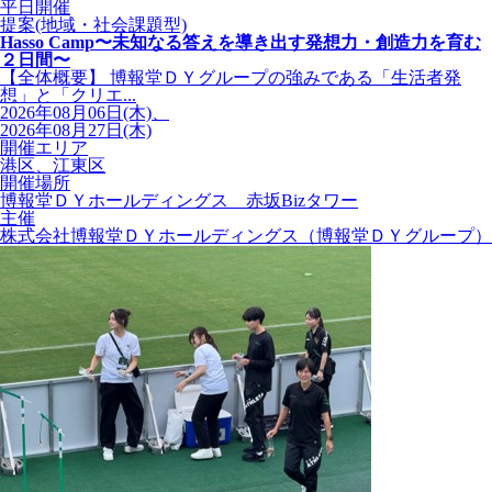
平日開催
提案(地域・社会課題型)
Hasso Camp〜未知なる答えを導き出す発想力・創造力を育む
２日間〜
【全体概要】 博報堂ＤＹグループの強みである「生活者発
想」と「クリエ...
2026年08月06日(木)、
2026年08月27日(木)
開催エリア
港区、江東区
開催場所
博報堂ＤＹホールディングス 赤坂Bizタワー
主催
株式会社博報堂ＤＹホールディングス（博報堂ＤＹグループ）