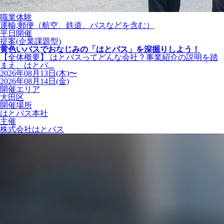
職業体験
運輸,郵便（航空、鉄道、バスなどを含む）
平日開催
提案(企業課題型)
黄色いバスでおなじみの「はとバス」を深掘りしよう！
【全体概要】 はとバスってどんな会社？事業紹介の説明を踏
まえ、はとバ...
2026年08月13日(木)〜
2026年08月14日(金)
開催エリア
大田区
開催場所
はとバス本社
主催
株式会社はとバス