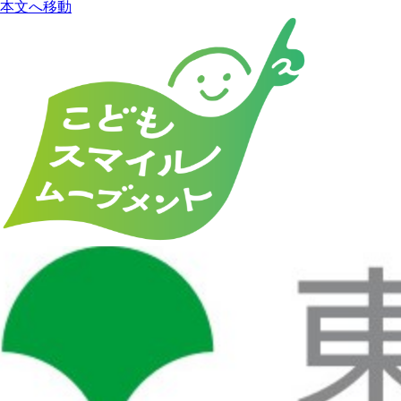
本文へ移動