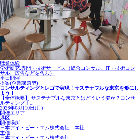
職業体験
学術研究,専門・技術サービス（総合コンサル、IT・技術コン
サル、広告などを含む）
平日開催
提案(企業課題型)
コンサルティングとレゴで実現！サステナブルな東京を形にし
よう！
【全体概要】 サステナブルな東京とはどういう姿か？コンサ
ルティング手...
2026年08月10日(月)
開催エリア
港区
開催場所
日本アイ・ビー・エム株式会社 本社
主催
日本アイ・ビー・エム株式会社