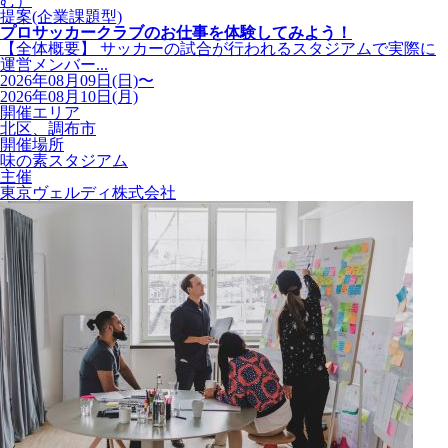
む）
提案(企業課題型)
プロサッカークラブのお仕事を体験してみよう！
【全体概要】 サッカーの試合が行われるスタジアムで実際に
運営メンバー...
2026年08月09日(日)〜
2026年08月10日(月)
開催エリア
北区、調布市
開催場所
味の素スタジアム
主催
東京ヴェルディ株式会社