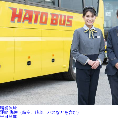
職業体験
運輸,郵便（航空、鉄道、バスなどを含む）
平日開催