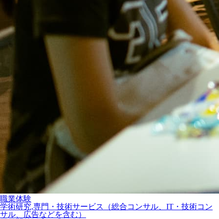
職業体験
学術研究,専門・技術サービス（総合コンサル、IT・技術コン
サル、広告などを含む）