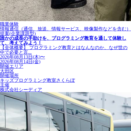
職業体験
情報通信（通信、放送、情報サービス、映像製作などを含む）
提案(企業課題型)
誰かの成長の手助けを、プログラミング教育を通して体験し
て、考えてみよう！
【全体概要】 プログラミング教育とはなんなのか、なぜ世の
中で必要と言...
2026年08月13日(木)〜
2026年08月14日(金)
開催エリア
大田区
開催場所
キッズプログラミング教室さくらぼ
主催
株式会社シーディア