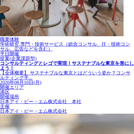
職業体験
学術研究,専門・技術サービス（総合コンサル、IT・技術コン
サル、広告などを含む）
平日開催
提案(企業課題型)
コンサルティングとレゴで実現！サステナブルな東京を形にし
よう！
【全体概要】 サステナブルな東京とはどういう姿か？コンサ
ルティング手...
2026年08月10日(月)
開催エリア
港区
開催場所
日本アイ・ビー・エム株式会社 本社
主催
日本アイ・ビー・エム株式会社