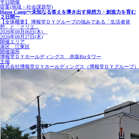
平日開催
提案(地域・社会課題型)
Hasso Camp〜未知なる答えを導き出す発想力・創造力を育む
２日間〜
【全体概要】 博報堂ＤＹグループの強みである「生活者発
想」と「クリエ...
2026年08月06日(木)、
2026年08月27日(木)
開催エリア
港区、江東区
開催場所
博報堂ＤＹホールディングス 赤坂Bizタワー
主催
株式会社博報堂ＤＹホールディングス（博報堂ＤＹグループ）