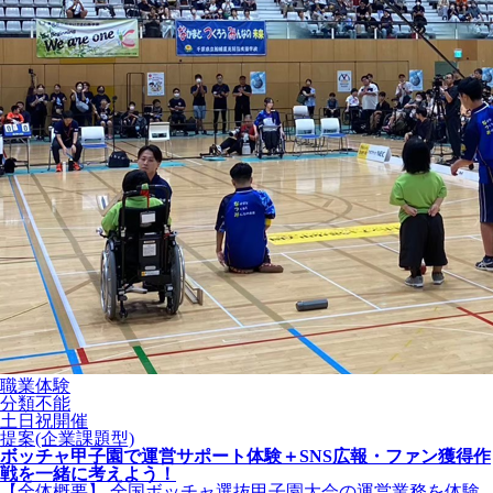
職業体験
分類不能
土日祝開催
提案(企業課題型)
ボッチャ甲子園で運営サポート体験＋SNS広報・ファン獲得作
戦を一緒に考えよう！
【全体概要】 全国ボッチャ選抜甲子園大会の運営業務を体験