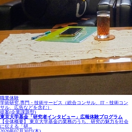
職業体験
学術研究,専門・技術サービス（総合コンサル、IT・技術コン
サル、広告などを含む）
提案(企業課題型)
東京大学基金「研究者インタビュー」広報体験プログラム
【全体概要】 東京大学基金の業務のうち、研究の魅力を社会
に伝える「研...
2026年07月30日(木)、