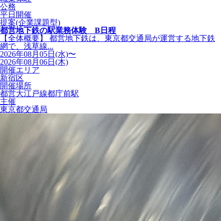
公務
平日開催
提案(企業課題型)
都営地下鉄の駅業務体験 B日程
【全体概要】 都営地下鉄は、東京都交通局が運営する地下鉄
網で、浅草線...
2026年08月05日(水)〜
2026年08月06日(木)
開催エリア
新宿区
開催場所
都営大江戸線都庁前駅
主催
東京都交通局