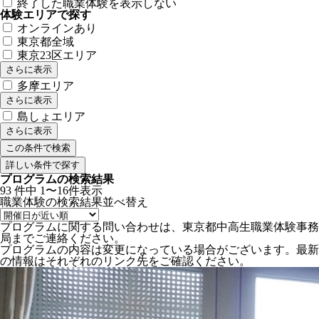
終了した職業体験を表示しない
体験エリアで探す
オンラインあり
東京都全域
東京23区エリア
さらに表示
多摩エリア
さらに表示
島しょエリア
さらに表示
詳しい条件で探す
プログラムの検索結果
93
件中
1〜16件表示
職業体験の検索結果
並べ替え
プログラムに関する問い合わせは、東京都中高生職業体験事務
局までご連絡ください。
プログラムの内容は変更になっている場合がございます。最新
の情報はそれぞれのリンク先をご確認ください。