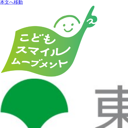
本文へ移動