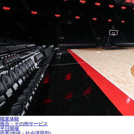
職業体験
複合・その他サービス
平日開催
提案(地域・社会課題型)