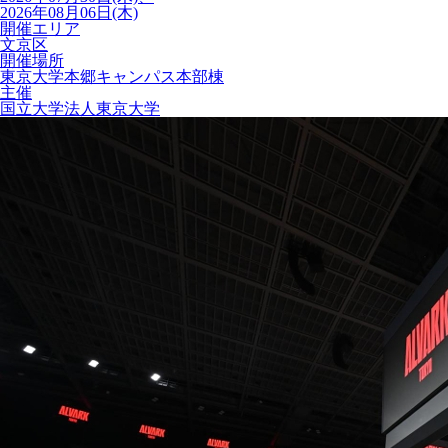
2026年08月06日(木)
開催エリア
文京区
開催場所
東京大学本郷キャンパス本部棟
主催
国立大学法人東京大学