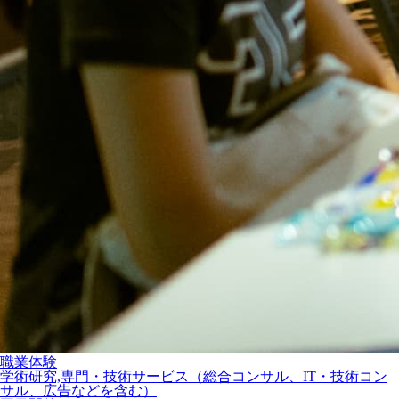
職業体験
学術研究,専門・技術サービス（総合コンサル、IT・技術コン
サル、広告などを含む）