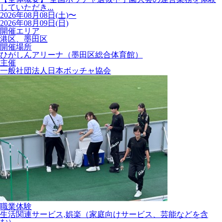
していただき...
2026年08月08日(土)〜
2026年08月09日(日)
開催エリア
港区、墨田区
開催場所
ひがしんアリーナ（墨田区総合体育館）
主催
一般社団法人日本ボッチャ協会
職業体験
生活関連サービス,娯楽（家庭向けサービス、芸能などを含