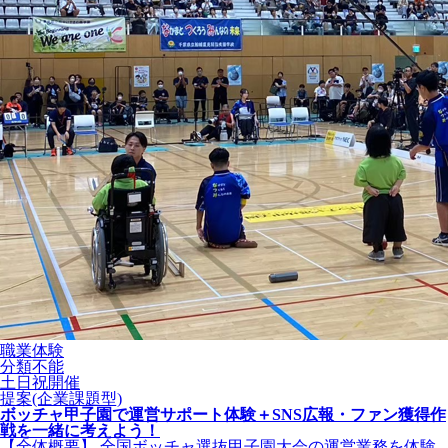
職業体験
分類不能
土日祝開催
提案(企業課題型)
ボッチャ甲子園で運営サポート体験＋SNS広報・ファン獲得作
戦を一緒に考えよう！
【全体概要】 全国ボッチャ選抜甲子園大会の運営業務を体験