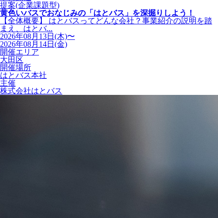
提案(企業課題型)
黄色いバスでおなじみの「はとバス」を深掘りしよう！
【全体概要】 はとバスってどんな会社？事業紹介の説明を踏
まえ、はとバ...
2026年08月13日(木)〜
2026年08月14日(金)
開催エリア
大田区
開催場所
はとバス本社
主催
株式会社はとバス