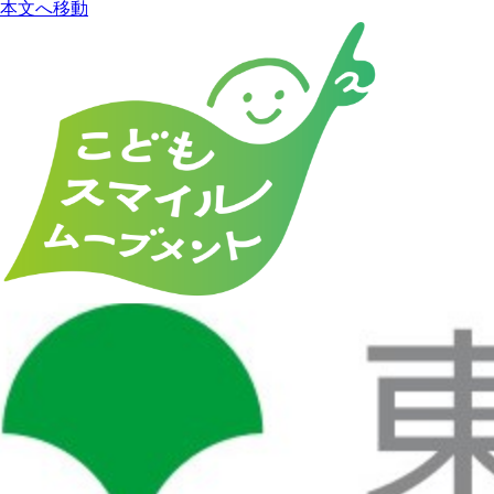
本文へ移動