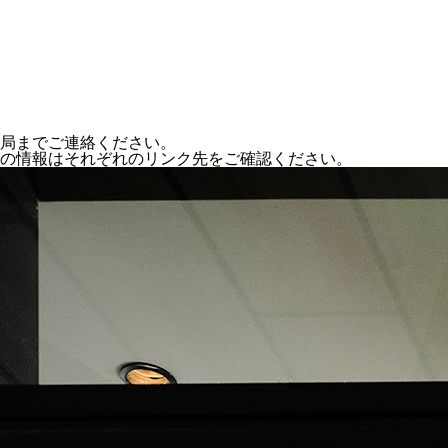
局までご連絡ください。
の情報はそれぞれのリンク先をご確認ください。