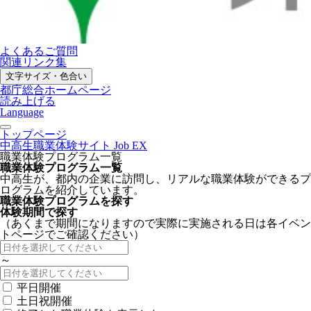
よくあるご質問
関連リンク集
文字サイズ・色合い
都庁総合ホームページ
読み上げる
Language
トップページ
中高生職業体験サイト Job EX
職業体験プログラム一覧
職業体験プログラム一覧
中高生が、都内の企業に訪問し、リアルな職業体験ができるプ
ログラムを紹介しています。
職業体験プログラムを探す
体験期間で探す
（あくまで期間になりますので実際に実施される日は各イベン
トページでご確認ください）
～
平日開催
土日祝開催