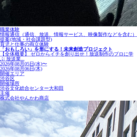
職業体験
情報通信（通信、放送、情報サービス、映像製作などを含む）
提案(地域・社会課題型)
育児と仕事の両立体験
「おもしろい」を形にする！未来創造プロジェクト
【全体概要】 ゼロからイチを創り出せ！放送制作のプロに学
ぶ 放送業...
2026年08月05日(水)〜
2026年08月06日(木)
開催エリア
渋谷区
開催場所
渋谷文化総合センター大和田
主催
株式会社やんかわ商店