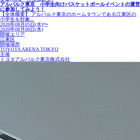
アルバルク東京 小学生向けバスケットボールイベントの運営
に参加してみよう！
【全体概要】 アルバルク東京のホームタウンである江東区の
小学生を対象...
2026年08月05日(水)〜
2026年08月06日(木)
開催エリア
江東区
開催場所
TOYOTA ARENA TOKYO
主催
トヨタアルバルク東京株式会社