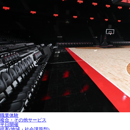
職業体験
複合・その他サービス
平日開催
提案(地域・社会課題型)