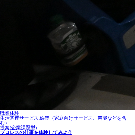
職業体験
生活関連サービス,娯楽（家庭向けサービス、芸能などを含
む）
提案(企業課題型)
プロレスの仕事を体験してみよう