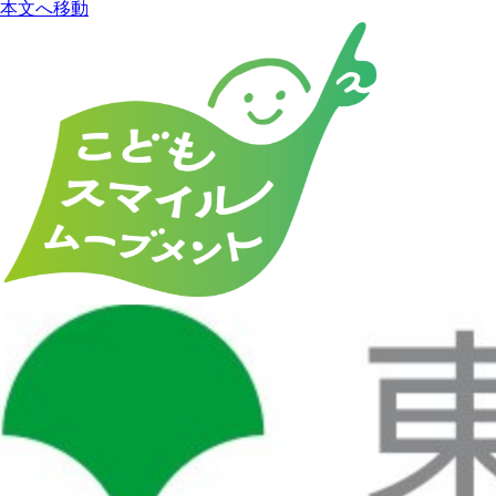
本文へ移動