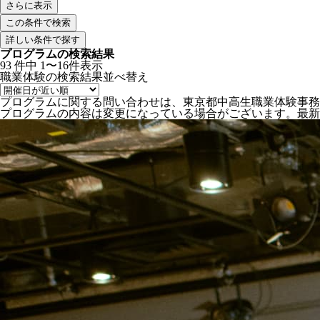
さらに表示
詳しい条件で探す
プログラムの検索結果
93
件中
1〜16件表示
職業体験の検索結果
並べ替え
プログラムに関する問い合わせは、東京都中高生職業体験事務
プログラムの内容は変更になっている場合がございます。最新