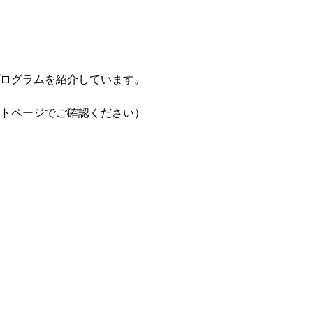
ログラムを紹介しています。
トページでご確認ください）