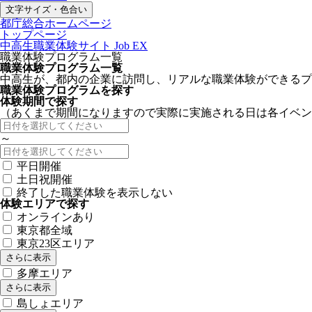
文字サイズ・色合い
都庁総合ホームページ
トップページ
中高生職業体験サイト Job EX
職業体験プログラム一覧
職業体験プログラム一覧
中高生が、都内の企業に訪問し、リアルな職業体験ができるプ
職業体験プログラムを探す
体験期間で探す
（あくまで期間になりますので実際に実施される日は各イベン
～
平日開催
土日祝開催
終了した職業体験を表示しない
体験エリアで探す
オンラインあり
東京都全域
東京23区エリア
さらに表示
多摩エリア
さらに表示
島しょエリア