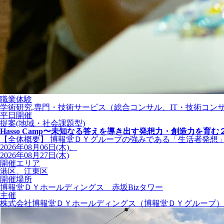
職業体験
学術研究,専門・技術サービス（総合コンサル、IT・技術コン
平日開催
提案(地域・社会課題型)
Hasso Camp〜未知なる答えを導き出す発想力・創造力を育む
【全体概要】 博報堂ＤＹグループの強みである「生活者発想」と
2026年08月06日(木)、
2026年08月27日(木)
開催エリア
港区、江東区
開催場所
博報堂ＤＹホールディングス 赤坂Bizタワー
主催
株式会社博報堂ＤＹホールディングス（博報堂ＤＹグループ）