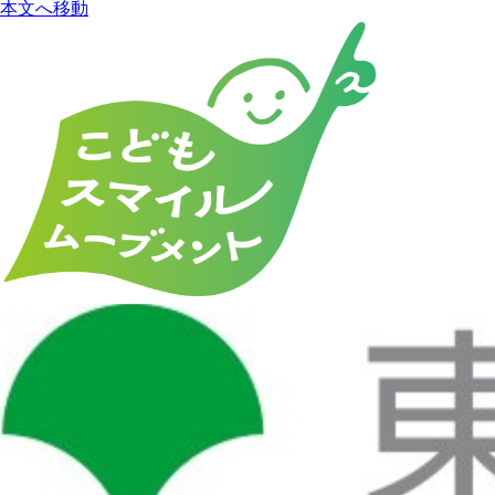
本文へ移動