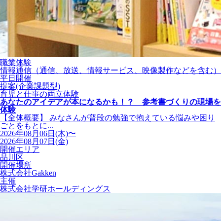
職業体験
情報通信（通信、放送、情報サービス、映像製作などを含む）
平日開催
提案(企業課題型)
育児と仕事の両立体験
あなたのアイデアが本になるかも！？ 参考書づくりの現場を
体験
【全体概要】 みなさんが普段の勉強で抱えている悩みや困り
ごとをもとに...
2026年08月06日(木)〜
2026年08月07日(金)
開催エリア
品川区
開催場所
株式会社Gakken
主催
株式会社学研ホールディングス