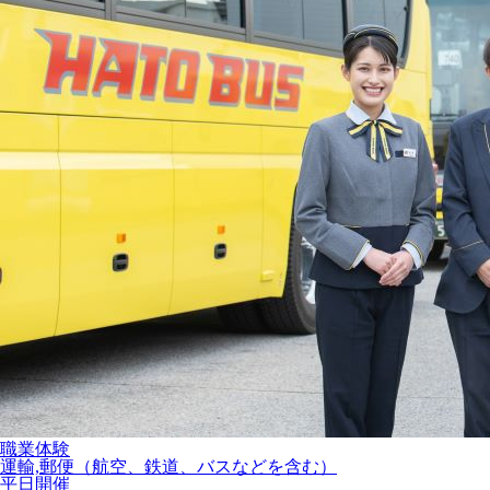
職業体験
運輸,郵便（航空、鉄道、バスなどを含む）
平日開催