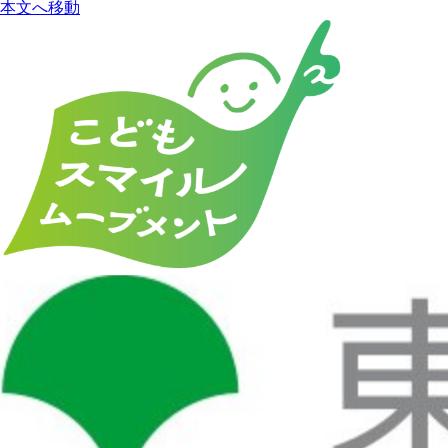
本文へ移動