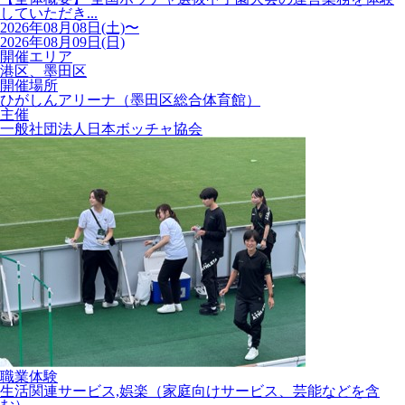
していただき...
2026年08月08日(土)〜
2026年08月09日(日)
開催エリア
港区、墨田区
開催場所
ひがしんアリーナ（墨田区総合体育館）
主催
一般社団法人日本ボッチャ協会
職業体験
生活関連サービス,娯楽（家庭向けサービス、芸能などを含