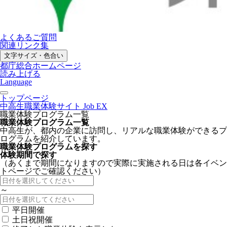
よくあるご質問
関連リンク集
文字サイズ・色合い
都庁総合ホームページ
読み上げる
Language
トップページ
中高生職業体験サイト Job EX
職業体験プログラム一覧
職業体験プログラム一覧
中高生が、都内の企業に訪問し、リアルな職業体験ができるプ
ログラムを紹介しています。
職業体験プログラムを探す
体験期間で探す
（あくまで期間になりますので実際に実施される日は各イベン
トページでご確認ください）
～
平日開催
土日祝開催