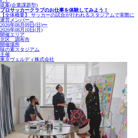
む）
提案(企業課題型)
プロサッカークラブのお仕事を体験してみよう！
【全体概要】 サッカーの試合が行われるスタジアムで実際に
運営メンバー...
2026年08月09日(日)〜
2026年08月10日(月)
開催エリア
北区、調布市
開催場所
味の素スタジアム
主催
東京ヴェルディ株式会社