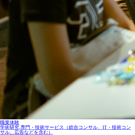
職業体験
学術研究,専門・技術サービス（総合コンサル、IT・技術コン
サル、広告などを含む）