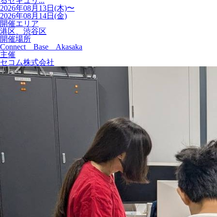
るセキュリ...
2026年08月13日(木)〜
2026年08月14日(金)
開催エリア
港区、渋谷区
開催場所
Connect Base Akasaka
主催
セコム株式会社