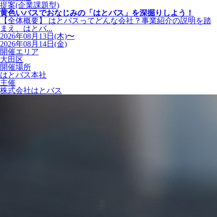
提案(企業課題型)
黄色いバスでおなじみの「はとバス」を深掘りしよう！
【全体概要】 はとバスってどんな会社？事業紹介の説明を踏
まえ、はとバ...
2026年08月13日(木)〜
2026年08月14日(金)
開催エリア
大田区
開催場所
はとバス本社
主催
株式会社はとバス