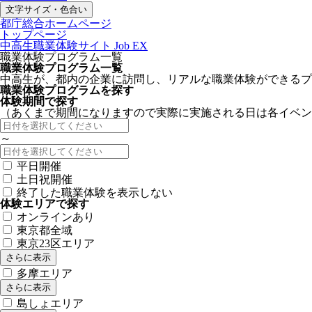
文字サイズ・色合い
都庁総合ホームページ
トップページ
中高生職業体験サイト Job EX
職業体験プログラム一覧
職業体験プログラム一覧
中高生が、都内の企業に訪問し、リアルな職業体験ができるプ
職業体験プログラムを探す
体験期間で探す
（あくまで期間になりますので実際に実施される日は各イベン
～
平日開催
土日祝開催
終了した職業体験を表示しない
体験エリアで探す
オンラインあり
東京都全域
東京23区エリア
さらに表示
多摩エリア
さらに表示
島しょエリア