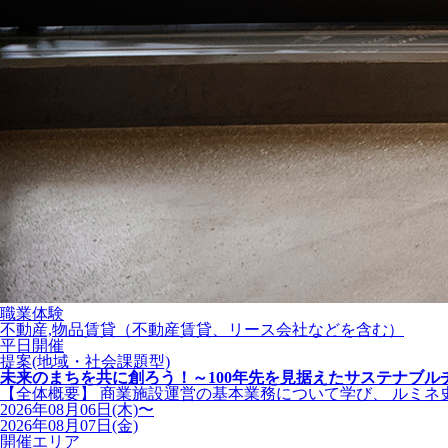
職業体験
不動産,物品賃貸（不動産賃貸、リース会社などを含む）
平日開催
提案(地域・社会課題型)
未来のまちを共に創ろう！～100年先を見据えたサステナブル
【全体概要】 商業施設運営の基本業務について学び、 ルミネ史上
2026年08月06日(木)〜
2026年08月07日(金)
開催エリア