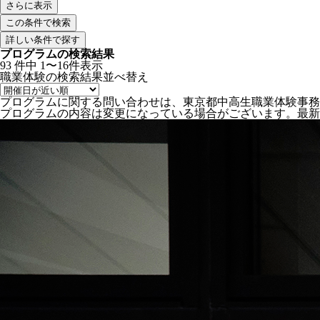
さらに表示
詳しい条件で探す
プログラムの検索結果
93
件中
1〜16件表示
職業体験の検索結果
並べ替え
プログラムに関する問い合わせは、東京都中高生職業体験事務
プログラムの内容は変更になっている場合がございます。最新