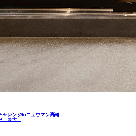
チャレンジinニュウマン高輪
最大...