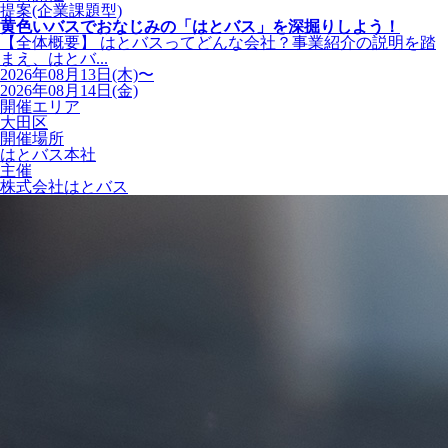
提案(企業課題型)
黄色いバスでおなじみの「はとバス」を深掘りしよう！
【全体概要】 はとバスってどんな会社？事業紹介の説明を踏
まえ、はとバ...
2026年08月13日(木)〜
2026年08月14日(金)
開催エリア
大田区
開催場所
はとバス本社
主催
株式会社はとバス