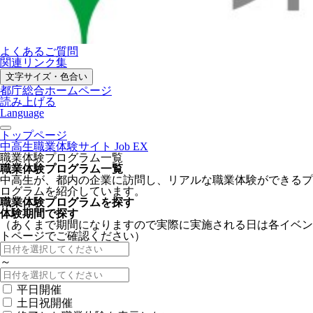
よくあるご質問
関連リンク集
文字サイズ・色合い
都庁総合ホームページ
読み上げる
Language
トップページ
中高生職業体験サイト Job EX
職業体験プログラム一覧
職業体験プログラム一覧
中高生が、都内の企業に訪問し、リアルな職業体験ができるプ
ログラムを紹介しています。
職業体験プログラムを探す
体験期間で探す
（あくまで期間になりますので実際に実施される日は各イベン
トページでご確認ください）
～
平日開催
土日祝開催