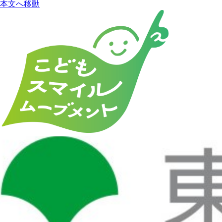
本文へ移動