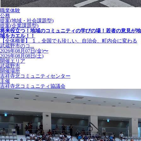
職業体験
公務
提案(地域・社会課題型)
提案(企業課題型)
将来役立つ！地域のコミュニティの学びの場！若者の意見が地
域をカエル！！
【全体概要】 １．全国でも珍しい、自治会、町内会に変わる
武蔵野市のコ...
2026年08月07日(金)〜
2026年08月08日(土)
開催エリア
武蔵野市
開催場所
吉祥寺北コミュニティセンター
主催
吉祥寺北コミュニティ協議会