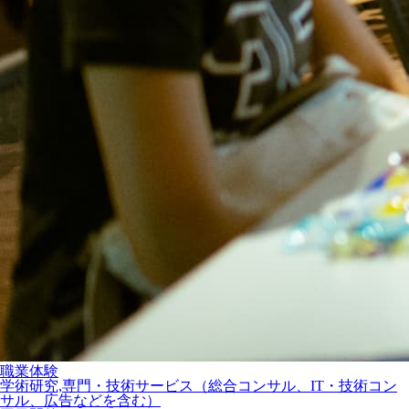
職業体験
学術研究,専門・技術サービス（総合コンサル、IT・技術コン
サル、広告などを含む）