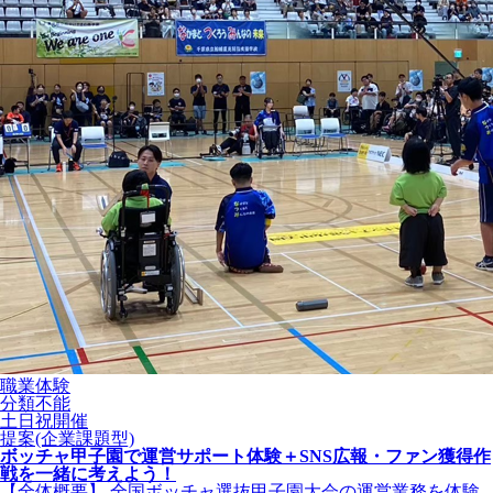
職業体験
分類不能
土日祝開催
提案(企業課題型)
ボッチャ甲子園で運営サポート体験＋SNS広報・ファン獲得作
戦を一緒に考えよう！
【全体概要】 全国ボッチャ選抜甲子園大会の運営業務を体験