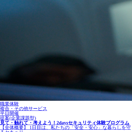
職業体験
複合・その他サービス
平日開催
提案(企業課題型)
見て・触れて・考えよう！2daysセキュリティ体験プログラム
【全体概要】 1日目は、私たちの「安全・安心」な暮らしを守