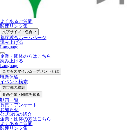
よくあるご質問
関連リンク集
文字サイズ・色合い
都庁総合ホームページ
読み上げる
Language
企業・団体の方はこちら
読み上げる
Language
こどもスマイル
ムーブメントとは
職業体験
イベント検索
東京都の取組
参画企業・
団体を知る
動画一覧
募集・
アンケート
お知らせ
公式SNS
の紹介
企業・団体の方
はこちら
よくあるご質問
関連リンク集