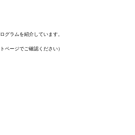
ログラムを紹介しています。
トページでご確認ください）