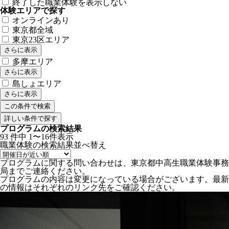
終了した職業体験を表示しない
体験エリアで探す
オンラインあり
東京都全域
東京23区エリア
さらに表示
多摩エリア
さらに表示
島しょエリア
さらに表示
詳しい条件で探す
プログラムの検索結果
93
件中
1〜16件表示
職業体験の検索結果
並べ替え
プログラムに関する問い合わせは、東京都中高生職業体験事務
局までご連絡ください。
プログラムの内容は変更になっている場合がございます。最新
の情報はそれぞれのリンク先をご確認ください。