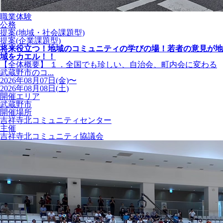
職業体験
公務
提案(地域・社会課題型)
提案(企業課題型)
将来役立つ！地域のコミュニティの学びの場！若者の意見が地
域をカエル！！
【全体概要】 １．全国でも珍しい、自治会、町内会に変わる
武蔵野市のコ...
2026年08月07日(金)〜
2026年08月08日(土)
開催エリア
武蔵野市
開催場所
吉祥寺北コミュニティセンター
主催
吉祥寺北コミュニティ協議会