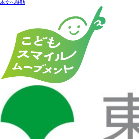
本文へ移動