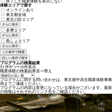
終了した職業体験を表示しない
体験エリアで探す
オンラインあり
東京都全域
東京23区エリア
さらに表示
多摩エリア
さらに表示
島しょエリア
さらに表示
詳しい条件で探す
プログラムの検索結果
93
件中
1〜16件表示
職業体験の検索結果
並べ替え
プログラムに関する問い合わせは、東京都中高生職業体験事務
局までご連絡ください。
プログラムの内容は変更になっている場合がございます。最新
の情報はそれぞれのリンク先をご確認ください。