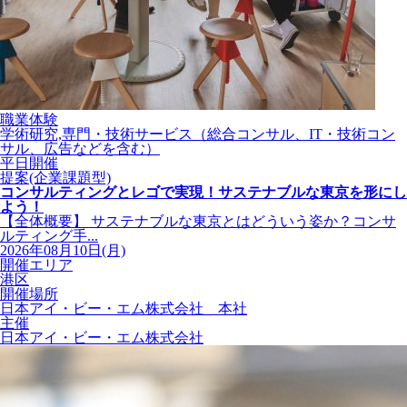
職業体験
学術研究,専門・技術サービス（総合コンサル、IT・技術コン
サル、広告などを含む）
平日開催
提案(企業課題型)
コンサルティングとレゴで実現！サステナブルな東京を形にし
よう！
【全体概要】 サステナブルな東京とはどういう姿か？コンサ
ルティング手...
2026年08月10日(月)
開催エリア
港区
開催場所
日本アイ・ビー・エム株式会社 本社
主催
日本アイ・ビー・エム株式会社