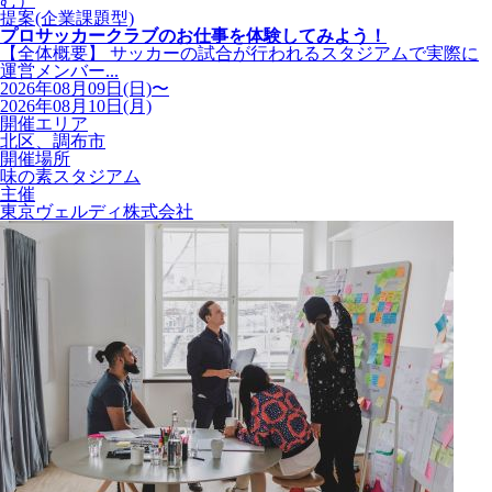
む）
提案(企業課題型)
プロサッカークラブのお仕事を体験してみよう！
【全体概要】 サッカーの試合が行われるスタジアムで実際に
運営メンバー...
2026年08月09日(日)〜
2026年08月10日(月)
開催エリア
北区、調布市
開催場所
味の素スタジアム
主催
東京ヴェルディ株式会社