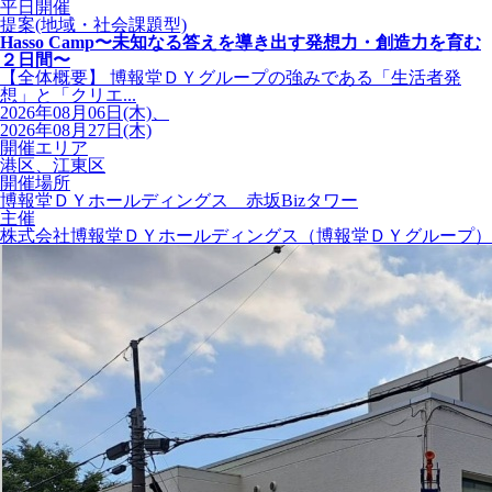
平日開催
提案(地域・社会課題型)
Hasso Camp〜未知なる答えを導き出す発想力・創造力を育む
２日間〜
【全体概要】 博報堂ＤＹグループの強みである「生活者発
想」と「クリエ...
2026年08月06日(木)、
2026年08月27日(木)
開催エリア
港区、江東区
開催場所
博報堂ＤＹホールディングス 赤坂Bizタワー
主催
株式会社博報堂ＤＹホールディングス（博報堂ＤＹグループ）