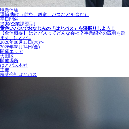
職業体験
運輸,郵便（航空、鉄道、バスなどを含む）
平日開催
提案(企業課題型)
黄色いバスでおなじみの「はとバス」を深掘りしよう！
【全体概要】 はとバスってどんな会社？事業紹介の説明を踏
まえ、はとバ...
2026年08月13日(木)〜
2026年08月14日(金)
開催エリア
大田区
開催場所
はとバス本社
主催
株式会社はとバス