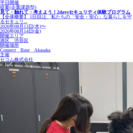
平日開催
提案(企業課題型)
見て・触れて・考えよう！2daysセキュリティ体験プログラム
【全体概要】 1日目は、私たちの「安全・安心」な暮らしを守
るセキュリ...
2026年08月13日(木)〜
2026年08月14日(金)
開催エリア
港区、渋谷区
開催場所
Connect Base Akasaka
主催
セコム株式会社