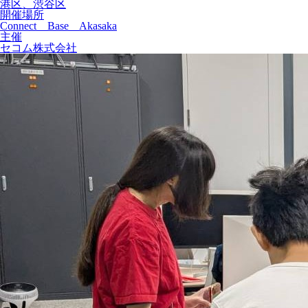
港区、渋谷区
開催場所
Connect Base Akasaka
主催
セコム株式会社