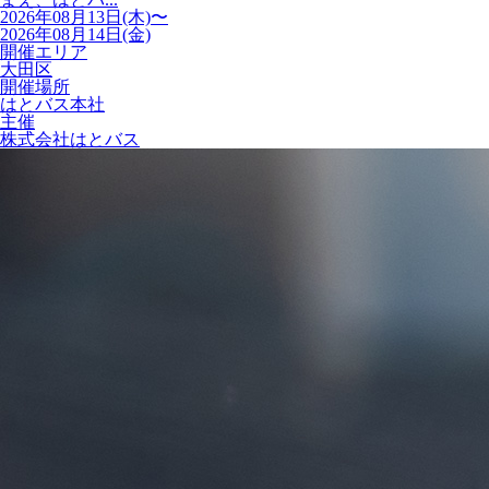
2026年08月13日(木)〜
2026年08月14日(金)
開催エリア
大田区
開催場所
はとバス本社
主催
株式会社はとバス