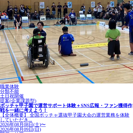
職業体験
分類不能
土日祝開催
提案(企業課題型)
ボッチャ甲子園で運営サポート体験＋SNS広報・ファン獲得作
戦を一緒に考えよう！
【全体概要】 全国ボッチャ選抜甲子園大会の運営業務を体験
していただき...
2026年08月08日(土)〜
2026年08月09日(日)