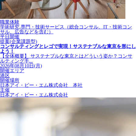
職業体験
学術研究,専門・技術サービス（総合コンサル、IT・技術コン
サル、広告などを含む）
平日開催
提案(企業課題型)
コンサルティングとレゴで実現！サステナブルな東京を形にし
よう！
【全体概要】 サステナブルな東京とはどういう姿か？コンサ
ルティング手...
2026年08月10日(月)
開催エリア
港区
開催場所
日本アイ・ビー・エム株式会社 本社
主催
日本アイ・ビー・エム株式会社