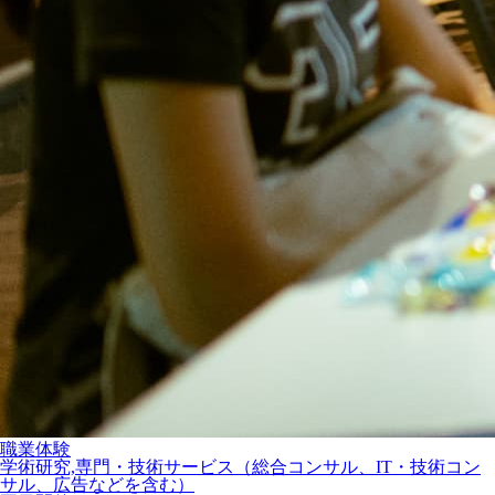
職業体験
学術研究,専門・技術サービス（総合コンサル、IT・技術コン
サル、広告などを含む）