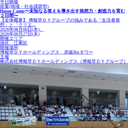
平日開催
提案(地域・社会課題型)
Hasso Camp〜未知なる答えを導き出す発想力・創造力を育む
２日間〜
【全体概要】 博報堂ＤＹグループの強みである「生活者発
想」と「クリエ...
2026年08月06日(木)、
2026年08月27日(木)
開催エリア
港区、江東区
開催場所
博報堂ＤＹホールディングス 赤坂Bizタワー
主催
株式会社博報堂ＤＹホールディングス（博報堂ＤＹグループ）