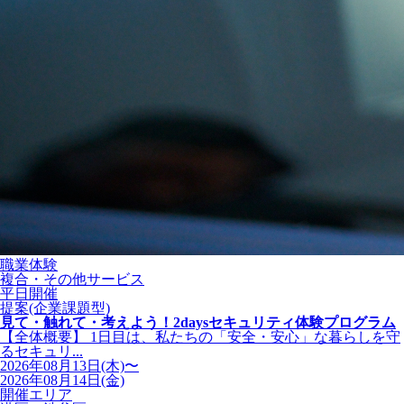
職業体験
複合・その他サービス
平日開催
提案(企業課題型)
見て・触れて・考えよう！2daysセキュリティ体験プログラム
【全体概要】 1日目は、私たちの「安全・安心」な暮らしを守
るセキュリ...
2026年08月13日(木)〜
2026年08月14日(金)
開催エリア