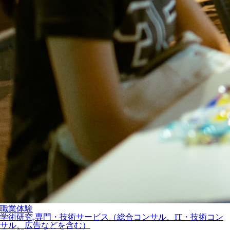
職業体験
学術研究,専門・技術サービス（総合コンサル、IT・技術コン
サル、広告などを含む）