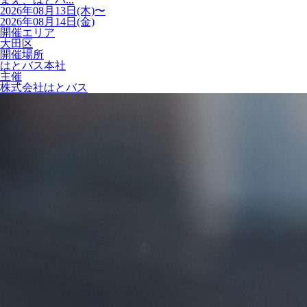
2026年08月13日(木)〜
2026年08月14日(金)
開催エリア
大田区
開催場所
はとバス本社
主催
株式会社はとバス