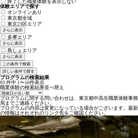
終了した職業体験を表示しない
体験エリアで探す
オンラインあり
東京都全域
東京23区エリア
さらに表示
多摩エリア
さらに表示
島しょエリア
さらに表示
詳しい条件で探す
プログラムの検索結果
93
件中
1〜16件表示
職業体験の検索結果
並べ替え
プログラムに関する問い合わせは、東京都中高生職業体験事務
局までご連絡ください。
プログラムの内容は変更になっている場合がございます。最新
の情報はそれぞれのリンク先をご確認ください。